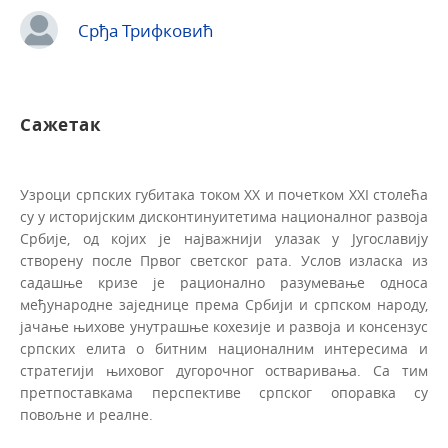
Срђа Трифковић
Сажетак
Узроци српских губитака током XX и почетком XXI столећа
су у историјским дисконтинуитетима националног развоја
Србије, од којих je најважнији улазак у Југославију
створену после Првог светског рата. Услов изласка из
садашње кризе je рационално разумевање односа
међународне заједнице према Србији и српском народу,
јачање њихове унутрашње кохезије и развоја и консензус
српских елита о битним националним интересима и
стратегији њиховог дугорочног остваривања. Са тим
претпоставкама перспективе српског опоравка су
повољне и реалне.