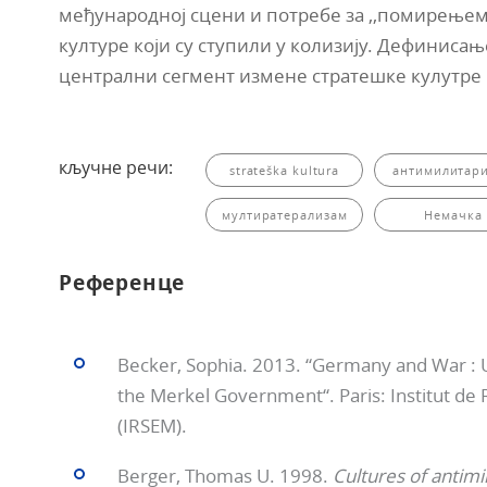
међународној сцени и потребе за ,,помирење
културе који су ступили у колизију. Дефинисањ
централни сегмент измене стратешке кулутре 
кључне речи:
strateška kultura
антимилитар
мултиратерализам
Немачка
Референце
Becker, Sophia. 2013. “Germany and War : 
the Merkel Government“. Paris: Institut de R
(IRSEM).
Berger, Thomas U. 1998.
Cultures of antimi