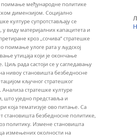
ко поимање међународне политике
ском димензијом. Социјално
Л
шке културе супротстављају се
Н
а, у виду материјалних капацитета и
претиране кроз ,,сочива“ стратешке
о поимање улоге рата у људској
вање утицаја који је окончање
. Циљ рада састоји се у сагледавању
 на нивоу становишта безбедносне
етацијом кључног стратешког
 Анализа стратешке културе
, што уједно представља и
и која тематизује ово питање. Са
ет становишта безбедносне политике,
оз политику. Измене становишта
ца измењених околности на