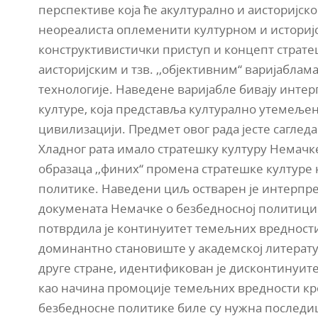
перспективе која ће акултурално и аисторијс
неореалиста оплеменити културном и историј
конструктивистички приступ и концепт страте
аисторијским и тзв. ,,објективним“ варијаблам
технологије. Наведене варијабле бивају интер
културе, која представља културално утемељен
цивилизацији. Предмет овог рада јесте сагледа
Хладног рата имало стратешку културу Немачке
образаца ,,финих“ промена стратешке културе
политике. Наведени циљ остварен je интерпр
докумената Немачке о безбедносној политици.
потврдила је континуитет темељних вредности
доминантно становиште у академској литератур
друге стране, идентификован је дисконтинуит
као начина промоције темељних вредности кр
безбедносне политике биле су нужна последи