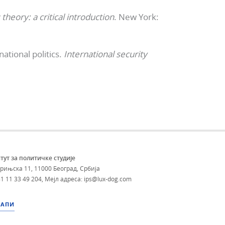
 theory: a critical introduction
. New York:
ational politics.
International security
тут за политичке студије
брињска 11, 11000 Београд, Србија
1 11 33 49 204
,
Мејл адреса: ips@lux-dog.com
МАПИ