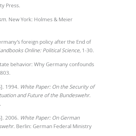
ty Press.
ism
. New York: Holmes & Meier
many’s foreign policy after the End of
ndbooks Online: Political Science
, 1-30.
nd state behavior: Why Germany confounds
-803.
]. 1994.
White Paper: On the Security of
ituation and Future of the Bundeswehr
.
.
]. 2006.
White Paper: On German
eswehr.
Berlin: German Federal Ministry