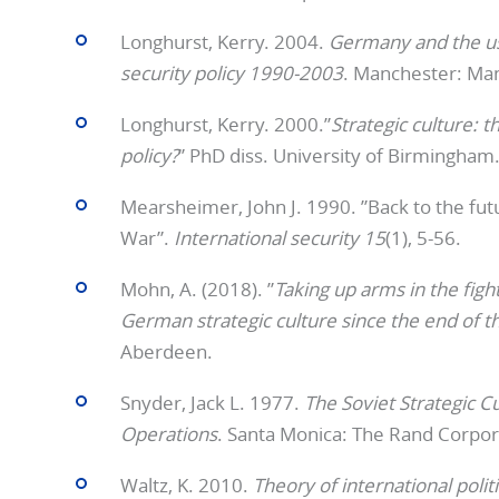
Longhurst, Kerry. 2004.
Germany and the us
security policy 1990-2003
. Manchester: Man
Longhurst, Kerry. 2000.”
Strategic culture: 
policy?
” PhD diss. University of Birmingham
Mearsheimer, John J. 1990. ”Back to the futu
War”.
International security
15
(1), 5-56.
Mohn, A. (2018). ”
Taking up arms in the fig
German strategic culture since the end of 
Aberdeen.
Snyder, Jack L. 1977.
The Soviet Strategic C
Operations
. Santa Monica: The Rand Corpor
Waltz, K. 2010.
Theory of international polit