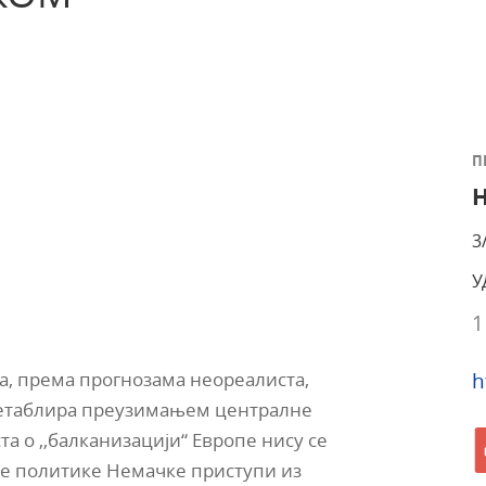
П
Н
3
У
1
h
, према прогнозама неореалиста,
ћ етаблира преузимањем централне
а о ,,балканизацији“ Европе нису се
не политике Немачке приступи из