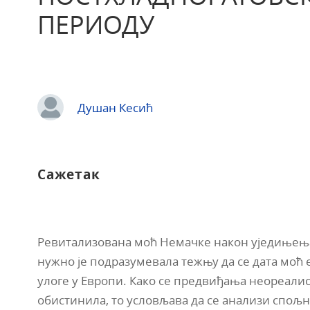
ПЕРИОДУ
Душан Кесић
Сажетак
Ревитализована моћ Немачке након уједињења
нужно је подразумевала тежњу да се дата мо
улоге у Европи. Како се предвиђања неореалист
обистинила, то условљава да се анализи спољ