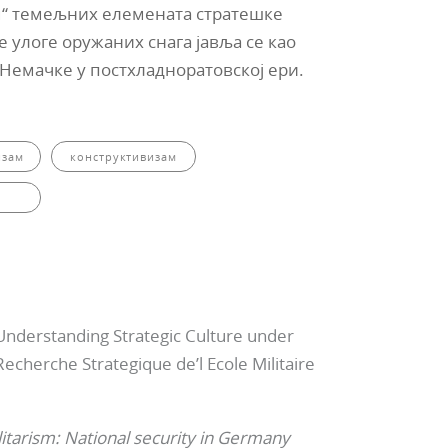
м“ темељних елемената стратешке
е улоге оружаних снага јавља се као
Немачке у постхладноратовској ери.
изам
конструктивизам
Understanding Strategic Culture under
echerche Strategique de’l Ecole Militaire
litarism: National security in Germany