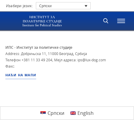
Изабери језик:
Српски
ИНСТИТУТ ЗА
ПОЛИТИЧКЕ СТУДИЈЕ
Institute for Political Studies
ИПС - Институт за политичке студије
Address: Добрињска 11, 11000 Београд, Србија
Телефон
+381 11 33 49 204
,
Мејл адреса: ips@lux-dog.com
Факс:
НАЂИ НА МАПИ
Српски
English