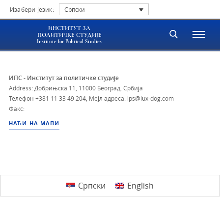
Изабери језик:
Српски
ИНСТИТУТ ЗА
ПОЛИТИЧКЕ СТУДИЈЕ
Institute for Political Studies
ИПС - Институт за политичке студије
Address: Добрињска 11, 11000 Београд, Србија
Телефон
+381 11 33 49 204
,
Мејл адреса: ips@lux-dog.com
Факс:
НАЂИ НА МАПИ
Српски
English