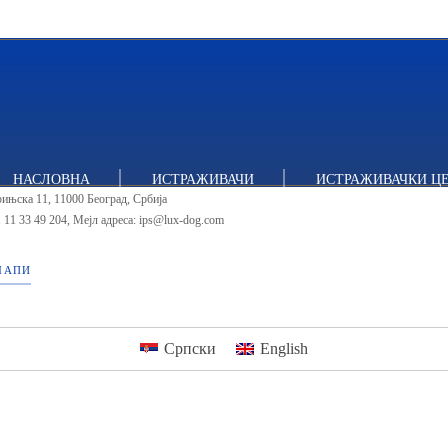
итут за политичке студије
НАСЛОВНА
ИСТРАЖИВАЧИ
ИСТРАЖИВАЧКИ Ц
ињска 11, 11000 Београд, Србија
 11 33 49 204
,
Мејл адреса: ips@lux-dog.com
МАПИ
Српски
English