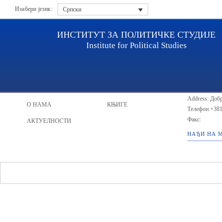
Изабери језик:
Српски
ИНСТИТУТ ЗА ПОЛИТИЧКЕ СТУДИЈЕ
Institute for Political Studies
ИПС - Инст
НАСЛОВНА
ИСТРАЖИВАЧИ
Address: Добр
О НАМА
КЊИГЕ
Телефон
+381
Факс:
АКТУЕЛНОСТИ
НАЂИ НА 