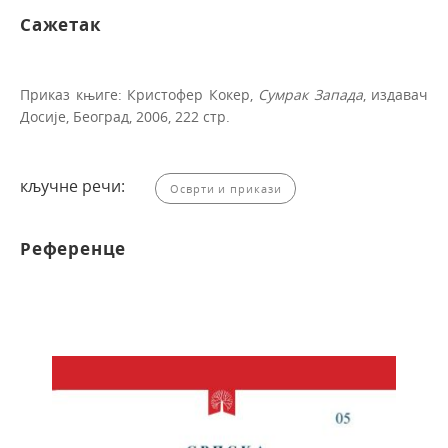
Сажетак
Приказ књиге: Кристофер Ко­кер,
Сумрак За­пада
, издавач
Досије, Београд, 2006, 222 стр.
кључне речи:
Осврти и прикази
Референце