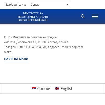
Изабери језик:
Српски
ИНСТИТУТ ЗА
ПОЛИТИЧКЕ СТУДИЈЕ
Institute for Political Studies
ИПС - Институт за политичке студије
Address: Добрињска 11, 11000 Београд, Србија
Телефон
+381 11 33 49 204
,
Мејл адреса: ips@lux-dog.com
Факс:
НАЂИ НА МАПИ
Српски
English