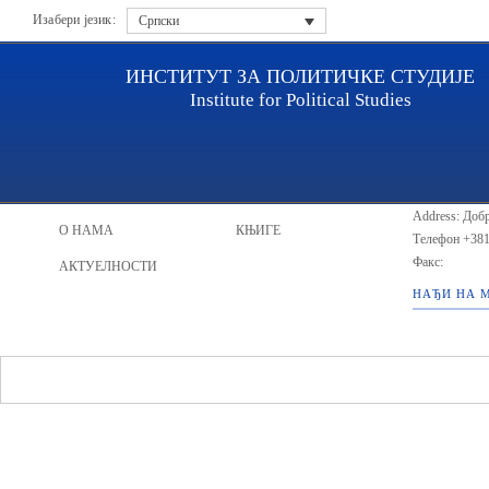
Изабери језик:
Српски
ИНСТИТУТ ЗА ПОЛИТИЧКЕ СТУДИЈЕ
Institute for Political Studies
ИПС - Инсти
НАСЛОВНА
ИСТРАЖИВАЧИ
Address: Добр
О НАМА
КЊИГЕ
Телефон
+381
Факс:
АКТУЕЛНОСТИ
НАЂИ НА 