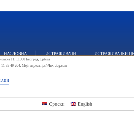
тут за политичке студије
НАСЛОВНА
ИСТРАЖИВАЧИ
ИСТРАЖИВАЧКИ Ц
ињска 11, 11000 Београд, Србија
 11 33 49 204
,
Мејл адреса: ips@lux-dog.com
МАПИ
Српски
English