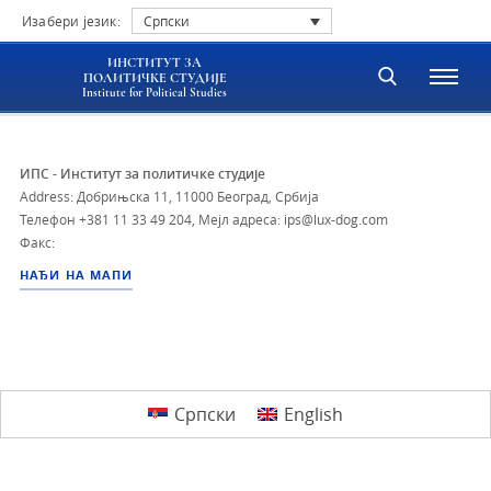
Изабери језик:
Српски
ИНСТИТУТ ЗА
ПОЛИТИЧКЕ СТУДИЈЕ
Institute for Political Studies
ИПС - Институт за политичке студије
Address: Добрињска 11, 11000 Београд, Србија
Телефон
+381 11 33 49 204
,
Мејл адреса: ips@lux-dog.com
Факс:
НАЂИ НА МАПИ
Српски
English