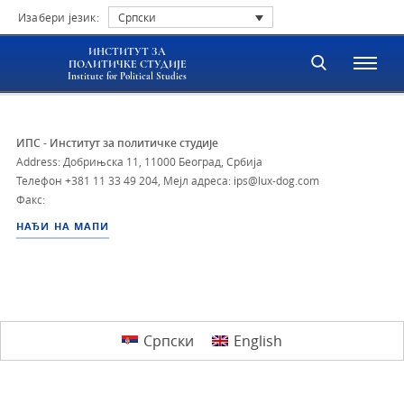
Изабери језик:
Српски
ИНСТИТУТ ЗА
ПОЛИТИЧКЕ СТУДИЈЕ
Institute for Political Studies
ИПС - Институт за политичке студије
Address: Добрињска 11, 11000 Београд, Србија
Телефон
+381 11 33 49 204
,
Мејл адреса: ips@lux-dog.com
Факс:
НАЂИ НА МАПИ
Српски
English