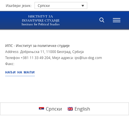
Изабери језик:
Српски
ИНСТИТУТ ЗА
ПОЛИТИЧКЕ СТУДИЈЕ
Institute for Political Studies
ИПС - Институт за политичке студије
Address: Добрињска 11, 11000 Београд, Србија
Телефон
+381 11 33 49 204
,
Мејл адреса: ips@lux-dog.com
Факс:
НАЂИ НА МАПИ
Српски
English