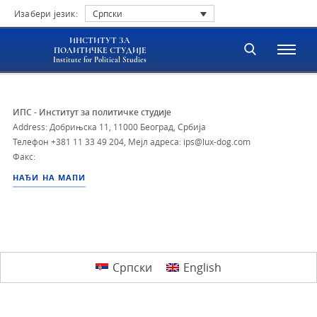
Изабери језик:
Српски
ИНСТИТУТ ЗА
ПОЛИТИЧКЕ СТУДИЈЕ
Institute for Political Studies
ИПС - Институт за политичке студије
Address: Добрињска 11, 11000 Београд, Србија
Телефон
+381 11 33 49 204
,
Мејл адреса: ips@lux-dog.com
Факс:
НАЂИ НА МАПИ
Српски
English