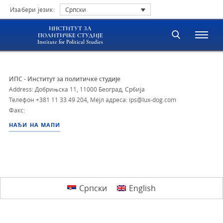
Изабери језик:
Српски
ИНСТИТУТ ЗА
ПОЛИТИЧКЕ СТУДИЈЕ
Institute for Political Studies
ИПС - Институт за политичке студије
Address: Добрињска 11, 11000 Београд, Србија
Телефон
+381 11 33 49 204
,
Мејл адреса: ips@lux-dog.com
Факс:
НАЂИ НА МАПИ
Српски
English