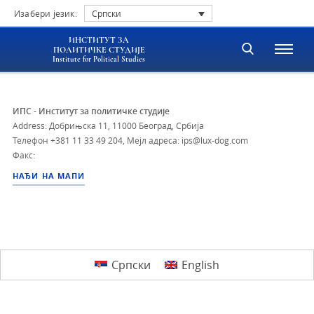
Изабери језик:
Српски
ИНСТИТУТ ЗА
ПОЛИТИЧКЕ СТУДИЈЕ
Institute for Political Studies
ИПС - Институт за политичке студије
Address: Добрињска 11, 11000 Београд, Србија
Телефон
+381 11 33 49 204
,
Мејл адреса: ips@lux-dog.com
Факс:
НАЂИ НА МАПИ
Српски
English