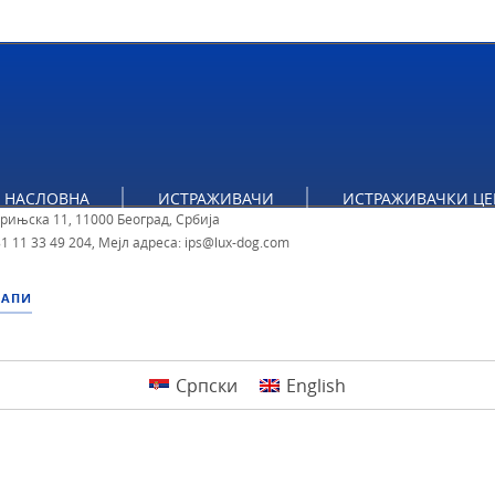
тут за политичке студије
НАСЛОВНА
ИСТРАЖИВАЧИ
ИСТРАЖИВАЧКИ ЦЕ
брињска 11, 11000 Београд, Србија
1 11 33 49 204
,
Мејл адреса: ips@lux-dog.com
МАПИ
Српски
English