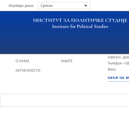
Изабери језик:
Српски
ИНСТИТУТ ЗА ПОЛИТИЧКЕ СТУДИЈЕ
Institute for Political Studies
ИПС - Инсти
НАСЛОВНА
ИСТРАЖИВАЧИ
Address: До
О НАМА
КЊИГЕ
Телефон
+38
Факс:
АКТУЕЛНОСТИ
НАЂИ НА 