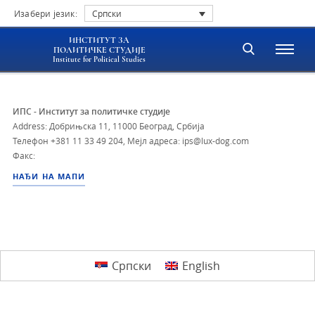
Изабери језик:
Српски
ИНСТИТУТ ЗА
ПОЛИТИЧКЕ СТУДИЈЕ
Institute for Political Studies
ИПС - Институт за политичке студије
Address: Добрињска 11, 11000 Београд, Србија
Телефон
+381 11 33 49 204
,
Мејл адреса: ips@lux-dog.com
Факс:
НАЂИ НА МАПИ
Српски
English