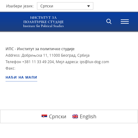
Изабери језик:
Српски
ИНСТИТУТ ЗА
ПОЛИТИЧКЕ СТУДИЈЕ
Institute for Political Studies
ИПС - Институт за политичке студије
Address: Добрињска 11, 11000 Београд, Србија
Телефон
+381 11 33 49 204
,
Мејл адреса: ips@lux-dog.com
Факс:
НАЂИ НА МАПИ
Српски
English