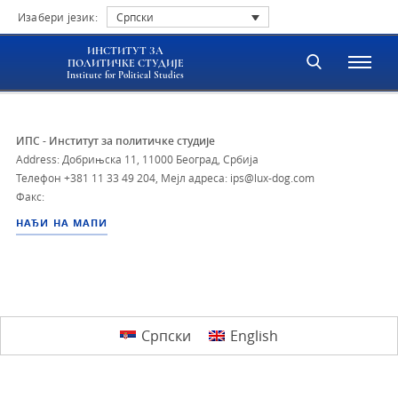
Изабери језик:
Српски
ИНСТИТУТ ЗА
ПОЛИТИЧКЕ СТУДИЈЕ
Institute for Political Studies
ИПС - Институт за политичке студије
Address: Добрињска 11, 11000 Београд, Србија
Телефон
+381 11 33 49 204
,
Мејл адреса: ips@lux-dog.com
Факс:
НАЂИ НА МАПИ
Српски
English