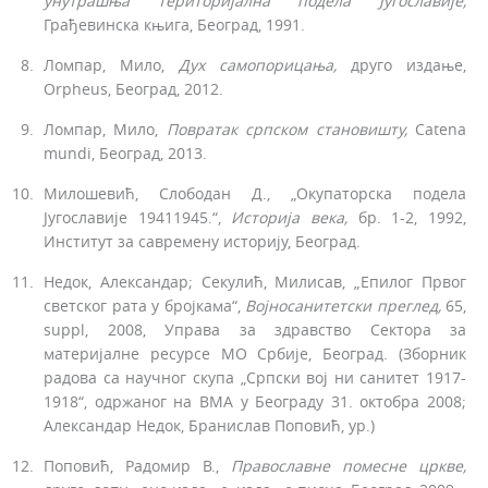
унутрашња територијална
подела
Југославије,
Грађевинска књига, Београд, 1991.
Ломпар, Мило,
Дух
самопорицања,
друго издање,
Orpheus, Београд, 2012.
Ломпар, Мило,
Повратак српском становишту,
Catena
mundi, Бео­град, 2013.
Милошевић, Слободан Д., „Окупаторска подела
Југославије 1941­1945.“,
Историја
века,
бр. 1-2, 1992,
Институт за савремену историју, Београд.
Недок, Александар; Секулић, Милисав, „Епилог Првог
светског рата у бројкама“,
Војносанитетски
преглед,
65,
suppl, 2008, Управа за здравство Сектора за
материјалне ресурсе МО Србије, Београд. (Зборник
радова са научног скупа „Српски вој ни санитет 1917-
1918“, одржаног на ВМА у Београду 31. октобра 2008;
Александар Недок, Бранислав Поповић, ур.)
Поповић, Радомир В.,
Православне помесне цркве,