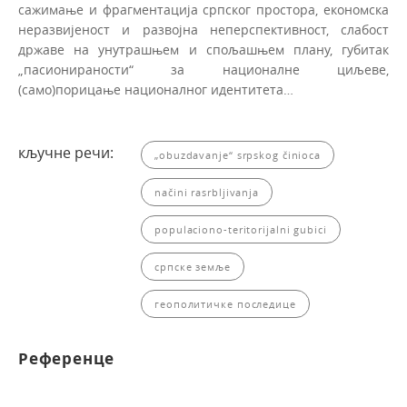
сажимање и фрагментација српског простора, економска
неразвијеност и развојна неперспективност, слабост
државе на унутрашњем и спољашњем плану, губитак
„пасионираности“ за националне циљеве,
(само)порицање националног идентитета…
кључне речи:
„obuzdavanje“ srpskog činioca
načini rasrbljivanja
populaciono-teritorijalni gubici
српске земље
геополитичке последице
Референце