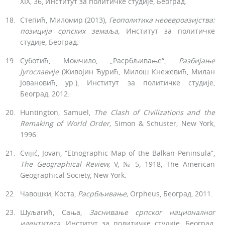
XIX, 36, Институт за политич­ке студије, Београд.
Степић, Миломир (2013),
Геополитика
неоевроазијства:
позиција
српских
земаља,
Институт за политичке
студије, Београд.
Суботић, Момчило, „Расрбљивање“,
Разбијање
Југославије
(Живојин Ђурић, Милош Кнежевић, Милан
Јовановић, ур.), Институт за политичке студије,
Београд, 2012.
Huntington, Samuel,
The Clash of Civilizations and the
Remaking of World Order,
Simon & Schuster, New York,
1996.
Cvijić, Jovan, “Etnographic Map of the Balkan Peninsula”,
The Geograp­hical Review,
V, № 5, 1918, The American
Geographical Society, New York.
Чавошки, Коста,
Расрбљивање,
Orpheus, Београд, 2011.
Шуљагић, Сања,
Заснивање српског националног
идентитета,
Ин­ститут за политичке студије, Београд,