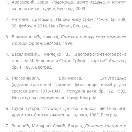
Аврамовић, Зоран,
Родомрсци
, друго издање, Институт
за политичке студије, Београд, 2009.
Антонић, Драгомир, „Па они нису Срби“,
Печат,
бр. 308,
28. фебруар 2014, Наш Печат, Београд.
Велимировић, Николај,
Српском народу кроз тамнички
прозор,
Ори­он, Београд, 1999.
Веселиновић, Милојко В., „Географско-етнографски
преглед Маћедоније и Старе Србије с картом“,
Браство,
бр. 1, 1887, Београд.
Глигоријевић, Бранислав, „Унутрашње
(административне) границе Југославије између два
светска рата 1918-1941.“,
Историја
века,
бр. 1-2, 1992,
Институт за савремену историју, Београд.
Група аутора,
Историја
српског народа,
шеста књига,
други том, Српска књижевна задруга, 1983, Београд.
Зечевић, Миодраг; Лекић, Богдан,
Државне границе и