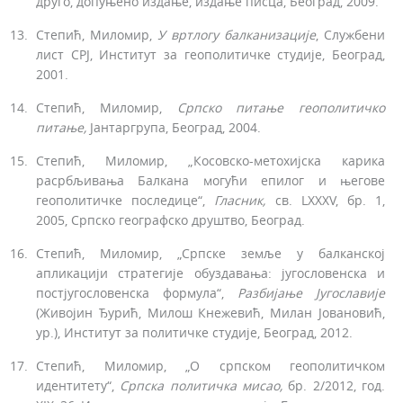
друго, допуњено издање, издање писца, Београд, 2009.
Степић, Миломир,
У вртлогу
балканизације
, Службени
лист СРЈ, Институт за геополитичке студије, Београд,
2001.
Степић, Миломир,
Српско
питање
геополитичко
питање,
Јантаргрупа, Београд, 2004.
Степић, Миломир, „Косовско-метохијска карика
расрбљивања Балкана могући епилог и његове
геополитичке последице“,
Гласник,
св. LXXXV, бр. 1,
2005, Српско географско друштво, Београд.
Степић, Миломир, „Српске земље у балканској
апликацији стратегије обуздавања: југословенска и
постјугословенска формула“,
Разбијање Југославије
(Живојин Ђурић, Милош Кнежевић, Милан Јовановић,
ур.), Институт за политичке студије, Београд, 2012.
Степић, Миломир, „О српском геополитичком
идентитету“,
Српска политичка мисао,
бр. 2/2012, год.