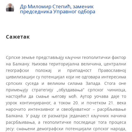
Др Миломир Степић, заменик
председника Управног одбора
Сажетак
Српске земље представљају кључни геополитички фактор
на Балкану. Њихова територијална величина, централни
географски положај и припадност Православној
цивилизацији су потенцијал који не одговара интересима
српских суседа и великим силама Запада. Стога оне
примењују стратегију „обуздавања“ српског чиниоца,
настојећи да смање његову моћ. Аутор уочава даје то
узрок континуираног, а током 20. и почетком 21. века
нарочито интензивног и свеобухватног – расрбљивање
Балкана. У раду се разматра једанаест кључних начина
расрбљивања, а геополитичке последице тога процеса
јесу: смањени демографски потенцијали српског народа,