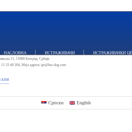
итут за политичке студије
НАСЛОВНА
ИСТРАЖИВАЧИ
ИСТРАЖИВАЧКИ Ц
ињска 11, 11000 Београд, Србија
 11 33 49 204
,
Мејл адреса: ips@lux-dog.com
МАПИ
Српски
English