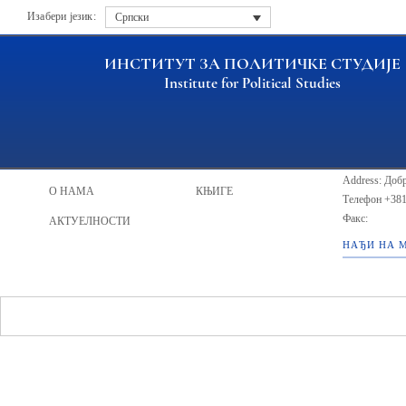
Изабери језик:
Српски
ИНСТИТУТ ЗА ПОЛИТИЧКЕ СТУДИЈЕ
Institute for Political Studies
ИПС - Инст
НАСЛОВНА
ИСТРАЖИВАЧИ
Address: Добр
О НАМА
КЊИГЕ
Телефон
+381
Факс:
АКТУЕЛНОСТИ
НАЂИ НА 