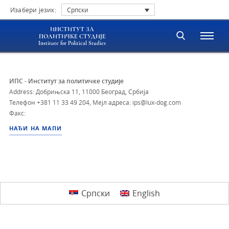
Изабери језик:
Српски
ИНСТИТУТ ЗА
ПОЛИТИЧКЕ СТУДИЈЕ
Institute for Political Studies
ИПС - Институт за политичке студије
Address: Добрињска 11, 11000 Београд, Србија
Телефон
+381 11 33 49 204
,
Мејл адреса: ips@lux-dog.com
Факс:
НАЂИ НА МАПИ
Српски
English