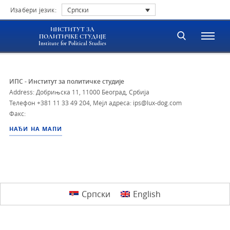
Изабери језик:
Српски
ИНСТИТУТ ЗА
ПОЛИТИЧКЕ СТУДИЈЕ
Institute for Political Studies
ИПС - Институт за политичке студије
Address: Добрињска 11, 11000 Београд, Србија
Телефон
+381 11 33 49 204
,
Мејл адреса: ips@lux-dog.com
Факс:
НАЂИ НА МАПИ
Српски
English