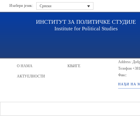
Изабери језик:
Српски
ИНСТИТУТ ЗА ПОЛИТИЧКЕ СТУДИЈЕ
Institute for Political Studies
ИПС - Инсти
НАСЛОВНА
ИСТРАЖИВАЧИ
Address: Добр
О НАМА
КЊИГЕ
Телефон
+381
Факс:
АКТУЕЛНОСТИ
НАЂИ НА 