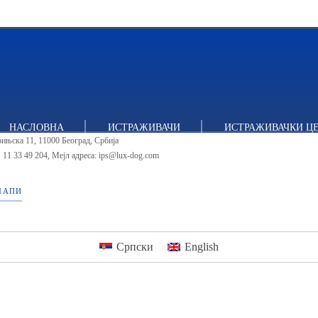
тут за политичке студије
НАСЛОВНА
ИСТРАЖИВАЧИ
ИСТРАЖИВАЧКИ Ц
ињска 11, 11000 Београд, Србија
 11 33 49 204
,
Мејл адреса: ips@lux-dog.com
МАПИ
Српски
English