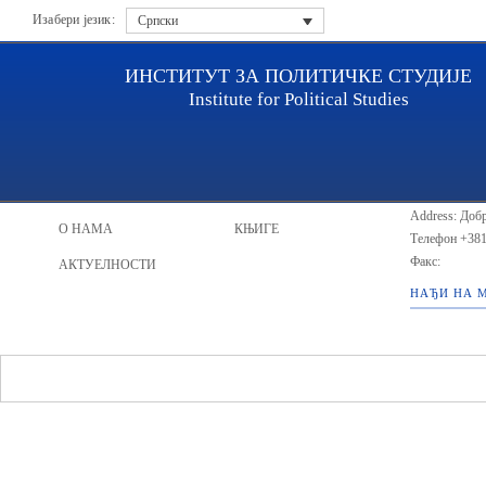
Изабери језик:
Српски
ИНСТИТУТ ЗА ПОЛИТИЧКЕ СТУДИЈЕ
Institute for Political Studies
ИПС - Инст
НАСЛОВНА
ИСТРАЖИВАЧИ
Address: Добр
О НАМА
КЊИГЕ
Телефон
+381
Факс:
АКТУЕЛНОСТИ
НАЂИ НА 