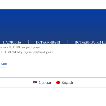
итут за политичке студије
НАСЛОВНА
ИСТРАЖИВАЧИ
ИСТРАЖИВАЧКИ Ц
ињска 11, 11000 Београд, Србија
 11 33 49 204
,
Мејл адреса: ips@lux-dog.com
МАПИ
Српски
English