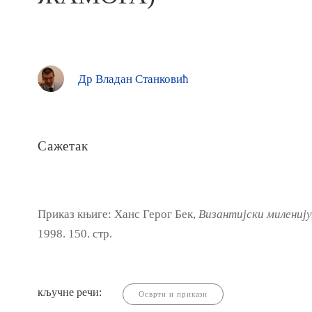
Др Владан Станковић
Сажетак
Приказ књиге: Ханс Герог Бек,
Византиј
ски
милениј
1998. 150. стр.
кључне речи:
Осврти и прикази