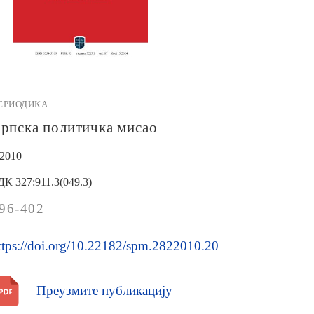
ЕРИОДИКА
рпска политичка мисао
/2010
ДК 327:911.3(049.3)
96-402
ttps://doi.org/10.22182/spm.2822010.20
Преузмите публикацију