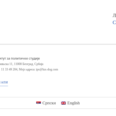
Л
С
итут за политичке студије
ињска 11, 11000 Београд, Србија
 11 33 49 204
,
Мејл адреса: ips@lux-dog.com
МАПИ
Српски
English