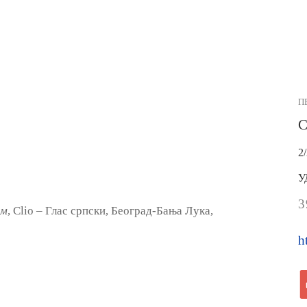
П
С
2
У
3
ум
, Clio – Глас српски, Београд-Бања Лука,
h