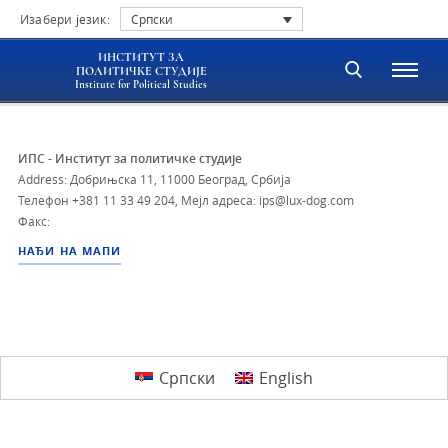
Изабери језик:
Српски
ИНСТИТУТ ЗА
ПОЛИТИЧКЕ СТУДИЈЕ
Institute for Political Studies
ИПС - Институт за политичке студије
Address: Добрињска 11, 11000 Београд, Србија
Телефон
+381 11 33 49 204
,
Мејл адреса: ips@lux-dog.com
Факс:
НАЂИ НА МАПИ
Српски
English