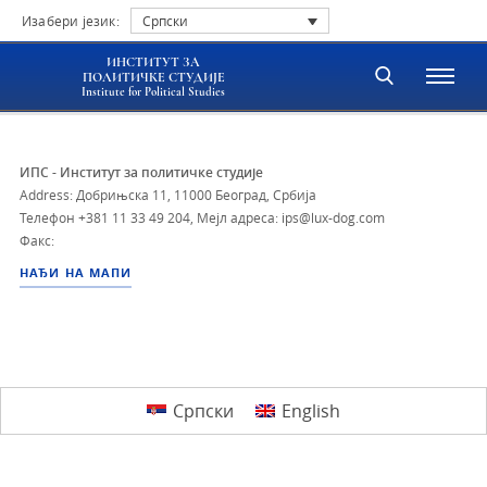
Изабери језик:
Српски
ИНСТИТУТ ЗА
ПОЛИТИЧКЕ СТУДИЈЕ
Institute for Political Studies
ИПС - Институт за политичке студије
Address: Добрињска 11, 11000 Београд, Србија
Телефон
+381 11 33 49 204
,
Мејл адреса: ips@lux-dog.com
Факс:
НАЂИ НА МАПИ
Српски
English