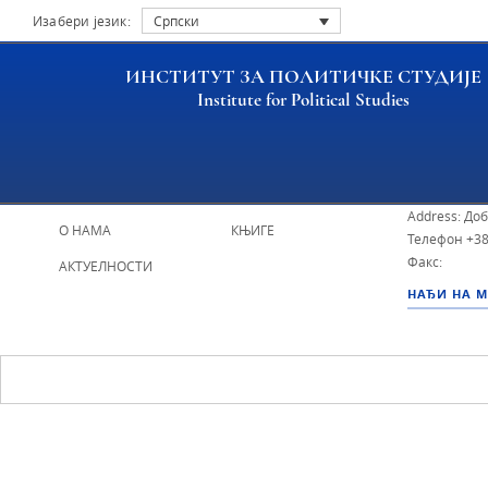
Изабери језик:
Српски
ИНСТИТУТ ЗА ПОЛИТИЧКЕ СТУДИЈЕ
Institute for Political Studies
ИПС - Инсти
НАСЛОВНА
ИСТРАЖИВАЧИ
Address: До
О НАМА
КЊИГЕ
Телефон
+38
Факс:
АКТУЕЛНОСТИ
НАЂИ НА 