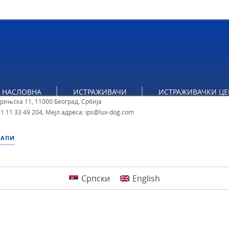
тут за политичке студије
НАСЛОВНА
ИСТРАЖИВАЧИ
ИСТРАЖИВАЧКИ ЦЕ
брињска 11, 11000 Београд, Србија
1 11 33 49 204
,
Мејл адреса: ips@lux-dog.com
МАПИ
Српски
English