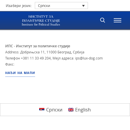
Изабери језик:
Српски
ИНСТИТУТ ЗА
ПОЛИТИЧКЕ СТУДИЈЕ
Institute for Political Studies
ИПС - Институт за политичке студије
Address: Добрињска 11, 11000 Београд, Србија
Телефон
+381 11 33 49 204
,
Мејл адреса: ips@lux-dog.com
Факс:
НАЂИ НА МАПИ
Српски
English