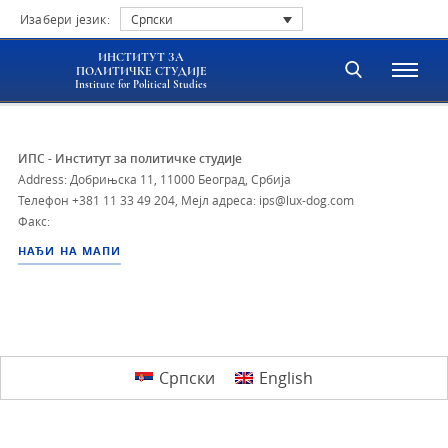
Изабери језик:
Српски
ИНСТИТУТ ЗА
ПОЛИТИЧКЕ СТУДИЈЕ
Institute for Political Studies
ИПС - Институт за политичке студије
Address: Добрињска 11, 11000 Београд, Србија
Телефон
+381 11 33 49 204
,
Мејл адреса: ips@lux-dog.com
Факс:
НАЂИ НА МАПИ
Српски
English