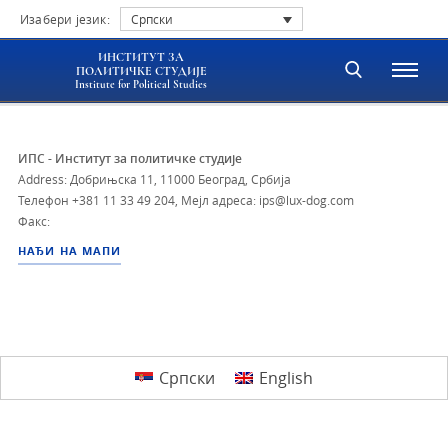
Изабери језик:
Српски
ИНСТИТУТ ЗА
ПОЛИТИЧКЕ СТУДИЈЕ
Institute for Political Studies
ИПС - Институт за политичке студије
Address: Добрињска 11, 11000 Београд, Србија
Телефон
+381 11 33 49 204
,
Мејл адреса: ips@lux-dog.com
Факс:
НАЂИ НА МАПИ
Српски
English