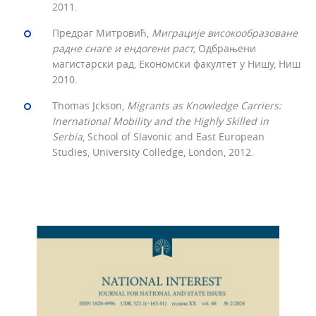
2011.
Предраг Митровић,
Миграције високообразоване
радне снаге и ендогени раст,
Одбрањени
магистарски рад, Економски факултет у Нишу, Ниш
2010.
Thomas Jckson,
Migrants as Knowledge Carriers:
Inernational Mobility and the Highly Skilled in
Serbia
, School of Slavonic and East European
Studies, University Colledge, London, 2012.