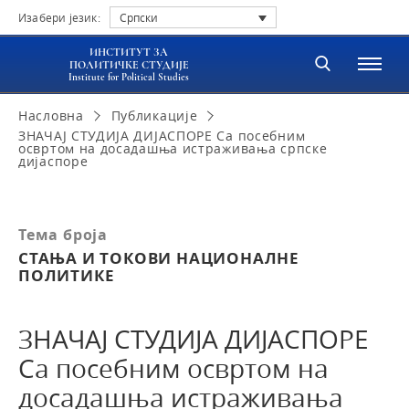
Изабери језик:
Српски
ИНСТИТУТ ЗА
ПОЛИТИЧКЕ СТУДИЈЕ
Institute for Political Studies
Насловна
Публикације
ЗНАЧАЈ СТУДИЈА ДИЈАСПОРЕ Са посебним
освртом на досадашња истраживања српске
дијаспоре
Тема броја
СТАЊА И ТОКОВИ НАЦИОНАЛНЕ
ПОЛИТИКЕ
ЗНАЧАЈ СТУДИЈА ДИЈАСПОРЕ
Са посебним освртом на
досадашња истраживања