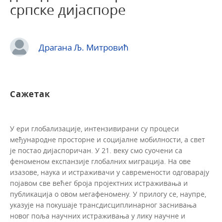
српске дијаспоре
Драгана Љ. Митровић
Сажетак
У ери глобализације, интензивирани су процеси
међународне просторне и социјалне мобилности, а свет
је постао дијаспоричан. У 21. веку смо суочени са
феноменом експанзије глобалних миграција. На ове
изазове, наука и истраживачи у савремености одговарају
појавом све већег броја пројектних истраживања и
публикација о овом мегафеномену. У прилогу се, наупре,
указује на покушаје трансдисциплинарног заснивања
новог поља научних истраживања у лику научне и