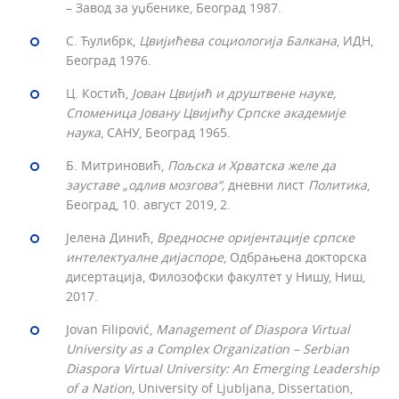
– Завод за уџбенике, Београд 1987.
С. Ћулибрк,
Цвијићева социологија Балкана
, ИДН,
Београд 1976.
Ц. Костић,
Јован Цвијић и друштвене науке,
Споменица Јовану Цвијићу Српске академије
наука
, САНУ, Београд 1965.
Б. Митриновић,
Пољска и Хрватска желе да
зауставе „одлив мозгова“,
дневни лист
Политика
,
Београд, 10. август 2019, 2.
Јелена Динић,
Вредносне оријентације српске
интелектуалне дијаспоре
, Одбрањена докторска
дисертација, Филозофски факултет у Нишу, Ниш,
2017.
Jovan Filipović,
Management of Diaspora Virtual
University as a Complex Organization – Serbian
Diaspora Virtual University: An Emerging Leadership
of a Nation
, University of Ljubljana, Dissertation,