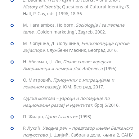
History of Identity
, Questions of Cultural Identity, (S.
Hall, P. Gay, eds.) 1996, 18-36.
M. Haralambos, Holborn,
Sociologija i savremene
teme
, „Golden marketing“, Zagreb, 2002.
М. Лопушна, Д. Лопушина,
Енциклопедија српске
дијаспоре
, Службени гласник, Београд 2016.
Н. Абелман, Џ. Ли,
Плави снови: корејски
Американци и немири Лос Анђелеса
(1995)
О. Митровић,
Приручник о миграцијама и
локалном развоју
, IOM, Београд, 2017.
Одлив мозгова – узроци и последице по
национални разовј и идентитет
, број 5/2016.
П. Жилро
, Црни Атлантик
(1993)
Р. Лукић,
Уводна реч – предговор књизи Балканско
полуострво
, Ј. Цвијић, Сабрана дела, књига 2, САНУ