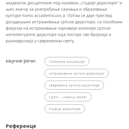
академске дисциплине под називом „студије дијаспоре“ и
њен значај за унапређење сазнања и образовање
културе homo accademicuss-a. Потом се даје преглед
досадашњих истраживања српске дијаспоре, са посебним
фокусом на истраживање најновије колоније српске
интелектуалне дијаспоре која постаје све бројнија и
разноврснија у савременом свету.
кључне речи:
Глобалне миграције
истраживачи српске дијаспоре
савремена српска дијаспора
Срби – „народ сеоба“
студије дијаспоре
Референце