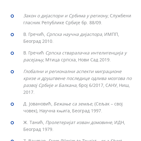
Закон о дијаспори и Србима у региону
, Службени
гласник Републике Србије бр. 88/09.
В. Гречић,
Српска научна дијаспора
, ИМПП,
Београд 2010.
В. Гречић
Српска стваралачка интелигенција у
расејању
, Мтица српска, Нови Сад 2019.
Глобални и регионални аспекти миграционе
кризе и друштвене последице одлива мозгова по
развој Србије и Балкана
, број 6/2017, САНУ, Ниш,
2017.
Д. Јовановић,
Бежање са земље
, (Сељак – свој
човек), Научна књига, Београд 1997.
Ж. Танић,
Пролетеријат изван домовине
, ИДН,
Београд 1979.
Z. Bauman,
From Pilgrim to Tourist – or a Short