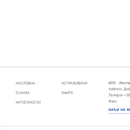
ИПС - Инсти
НАСЛОВНА
ИСТРАЖИВАЧИ
Address: До
О НАМА
КЊИГЕ
Телефон
+38
Факс:
АКТУЕЛНОСТИ
НАЂИ НА 