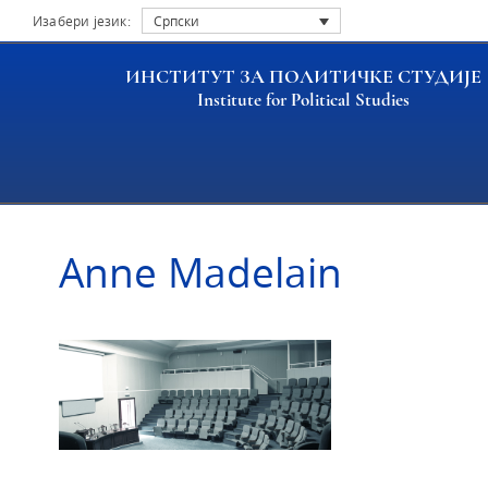
Изабери језик:
Српски
ИНСТИТУТ ЗА ПОЛИТИЧКЕ СТУДИЈЕ
Institute for Political Studies
Насловна
Истраживачи
Anne Madelain
Anne Madelain