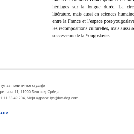
héritages sur la longue durée. La circ
littérature, mais aussi en sciences humaine
entre la France et l’espace post-yougoslav
les recompositions culturelles, mais aussi s
successeurs de la Yougoslavie.
тут за политичке студије
брињска 11, 11000 Београд, Србија
1 11 33 49 204
,
Мејл адреса: ips@lux-dog.com
МАПИ