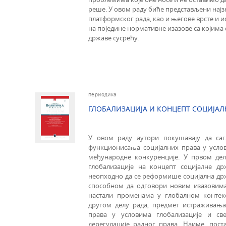
реше. У овом раду биће представљени најз
платформског рада, као и његове врсте и 
на поједине нормативне изазове са којима 
државе сусрећу.
периодика
ГЛОБАЛИЗАЦИЈА И КОНЦЕПТ СОЦИЈАЛ
У овом раду аутори покушавају да са
функционисања социјалних права у усло
међународне конкуренције. У првом дел
глобализације на концепт социјалне др
неопходно да се реформише социјална држ
способном да одговори новим изазовима
настали променама у глобалном контекс
другом делу рада, предмет истраживања
права у условима глобализације и св
дерегулације радног права. Наиме, пос