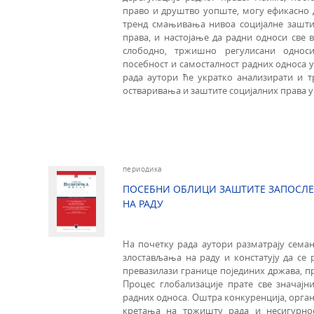
право и друштво уопште, могу ефикасно 
тренд смањивања нивоа социјалне заштит
права, и настојање да радни односи све
слободно, тржишно регулисани однос
посебност и самосталност радних односа у
рада аутори ће укратко анализирати и т
остваривања и заштите социјалних права у
периодика
ПОСЕБНИ ОБЛИЦИ ЗАШТИТЕ ЗАПОСЛ
НА РАДУ
На почетку рада аутори разматрају сема
злостављања на раду и констатују да се р
превазилази границе појединих држава, п
Процес глобализације прате све значајн
радних односа. Оштра конкуренција, орган
кретања на тржишту рада и несигурно