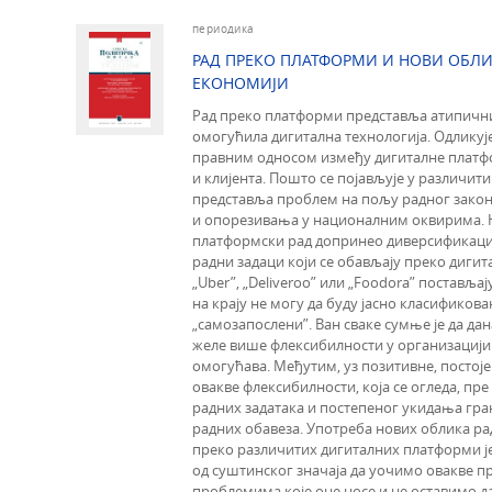
периодика
РАД ПРЕКО ПЛАТФОРМИ И НОВИ ОБЛИ
ЕКОНОМИЈИ
Рад преко платформи представља атипични,
омогућила дигитална технологија. Одликује
правним односом између дигиталне платф
и клијента. Пошто се појављује у различи
представља проблем на пољу радног закон
и опорезивања у националним оквирима. 
платформски рад допринео диверсификаци
радни задаци који се обављају преко диги
„Uber”, „Deliveroo” или „Foodora” постављај
на крају не могу да буду јасно класификова
„самозапослени”. Ван сваке сумње је да да
желе више флексибилности у организацији 
омогућава. Међутим, уз позитивне, постоје
овакве флексибилности, која се огледа, пре
радних задатака и постепеног укидања гр
радних обавеза. Употреба нових облика рад
преко различитих дигиталних платформи је 
од суштинског значаја да уочимо овакве п
проблемима које оне носе и не оставимо д