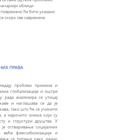
начајнији облици
истовремено ће бити указано
се скоро све савремене
НИХ ПРАВА
гледају проблем примене и
вима глобализације и оштре
у рада анализира се утицај
жаве и наглашава се да је
ава, тако што ће се учинити
, а нарочито онима који су
ту и структури друштва. У
 је остваривање социјалних
е веће флексибилизације и
тавља се питање како радно