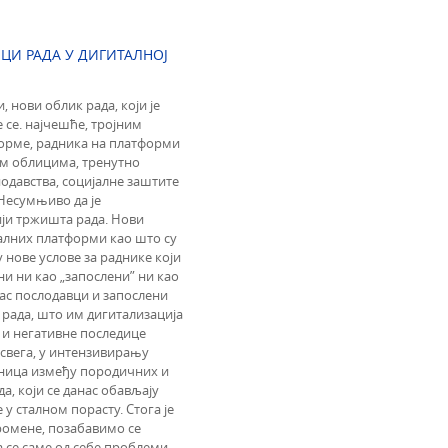
ЦИ РАДА У ДИГИТАЛНОЈ
 нови облик рада, који је
 се. најчешће, тројним
орме, радника на платформи
тим облицима, тренутно
одавства, социјалне заштите
Несумњиво да је
ји тржишта рада. Нови
талних платформи као што су
у нове услове за раднике који
ни ни као „запослени” ни као
нас послодавци и запослени
рада, што им дигитализација
 и негативне последице
 свега, у интензивирању
аница између породичних и
а, који се данас обављају
у сталном порасту. Стога је
ромене, позабавимо се
а се саме од себе проблеми