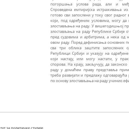
погоршања услова рада, али и међ
Спроведена емпиријска истраживања из 
готово сви запослени у току свог радног
који, под одређеним условима, могу да 
злостављања на раду. У вишегодишњој п
злостављања на раду Републике Србије о
пред судовима и арбитрима, а нека од н
овом раду. Поред дефинисања основних по
сва три облика заштите запослених 
Републици Србији и указују на одређен
који настају, или могу настати, у пр
спорова. На крају, закључују, да законск
раду у домаћем праву представља прим
треба развијати и предлажу одговарајућа
по основу злостављања на раду учинио еф
тут за политичке студије