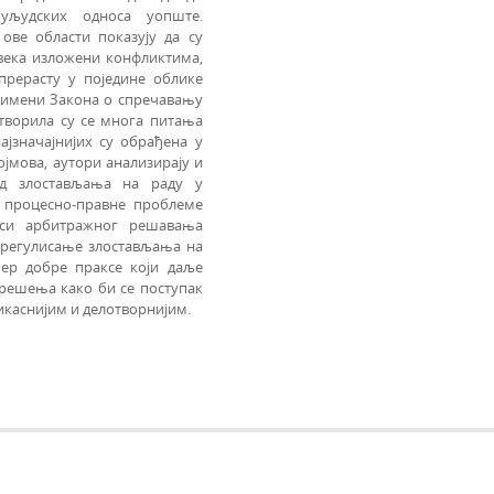
уљудских односа уопште.
ове области показују да су
 века изложени конфликтима,
прерасту у поједине облике
римени Закона о спречавању
творила су се многа питања
ајзначајнијих су обрађена у
јмова, аутори анализирају и
од злостављања на раду у
е процесно-правне проблеме
акси арбитражног решавања
о регулисање злостављања на
ер добре праксе који даље
 решења како би се поступак
икаснијим и делотворнијим.