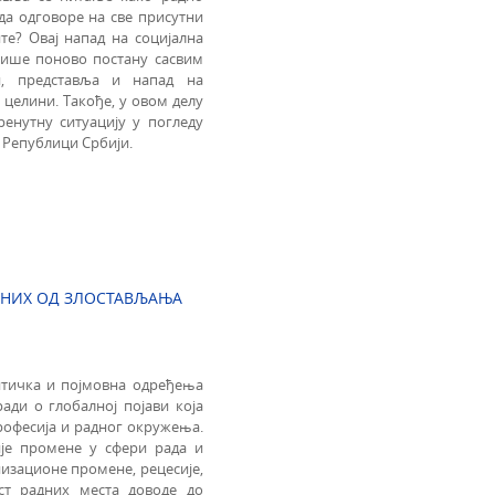
да одговоре на све присутни
е? Овај напад на социјална
 више поново постану сасвим
и, представља и напад на
 целини. Такође, у овом делу
ренутну ситуацију у погледу
 Републици Србији.
ЕНИХ ОД ЗЛОСТАВЉАЊА
нтичка и појмовна одређења
ади о глобалној појави која
рофесија и радног окружења.
ије промене у сфери рада и
изационе промене, рецесије,
ст радних места доводе до