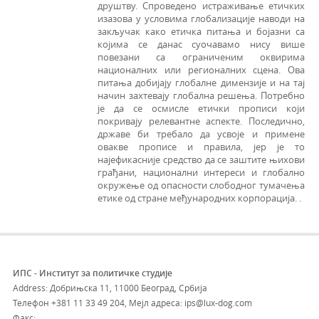
друштву. Спроведено истраживање етичких
изазова у условима глобализације наводи на
закључак како етичка питања и бојазни са
којима се данас суочавамо нису више
повезани са ограниченим оквирима
националних или регионалних сцена. Ова
питања добијају глобалне димензије и на тај
начин захтевају глобална решења. Потребно
је да се осмисле етички прописи који
покривају релевантне аспекте. Последично,
државе би требало да усвоје и примене
овакве прописе и правила, јер је то
најефикасније средство да се заштите њихови
грађани, национални интереси и глобално
окружење од опасности слободног тумачења
етике од стране међународних корпорација. .
ИПС - Институт за политичке студије
Address: Добрињска 11, 11000 Београд, Србија
Телефон
+381 11 33 49 204
,
Мејл адреса: ips@lux-dog.com
Факс: