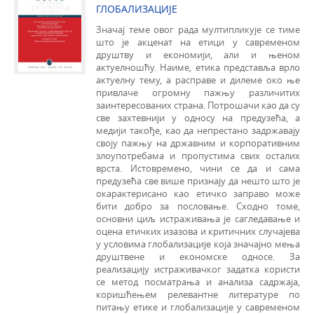
ГЛОБАЛИЗАЦИЈЕ
Значај теме овог рада мултипликује се тиме
што је акценат на етици у савременом
друштву и економији, али и њеном
актуелношћу. Наиме, етика представља врло
актуелну тему, а расправе и дилеме око ње
привлаче огромну пажњу различитих
заинтересованих страна. Потрошачи као да су
све захтевнији у односу на предузећа, а
медији такође, као да непрестано задржавају
своју пажњу на државним и корпоративним
злоупотребама и пропустима свих осталих
врста. Истовремено, чини се да и сама
предузећа све више признају да нешто што је
окарактерисано као етичко заправо може
бити добро за пословање. Сходно томе,
основни циљ истраживања је сагледавање и
оцена етичких изазова и критичних случајева
у условима глобализације која значајно мења
друштвене и економске односе. За
реализацију истраживачког задатка користи
се метод посматрања и анализа садржаја,
коришћењем релевантне литературе по
питању етике и глобализације у савременом