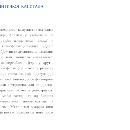
ЛИТИЧКОГ КАПИТАЛА
генези пост-комунистичких елита
ције. Анализа je утемељена на
урдијеа концептима „поља“ и
у трансформације елита. Бурдије
 објективно дефинисане њиховим
и или капитала (економског,
 конвертибилни један у други.
рансформације елита у региону
ије елита, теорија циркулације
 Ауторка запажа да се формирала
шки хетерогена, али социјално-
аративно заговара демократију,
к моћи састоjи се од бивших
мунистичке политократије и
мнења. Механизам владања овог
je постао идеологија нове пост-