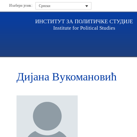
Изабери језик:
Српски
ИНСТИТУТ ЗА ПОЛИТИЧКЕ СТУДИЈЕ
Institute for Political Studies
Насловна
Истраживачи
Дијана Вукомановић
Дијана Вукомановић