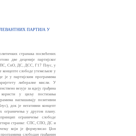
ЛЕВАНТНИХ ПАРТИЈА У
олитичких странака посвећених
тово две деценије партијског
СПС, СпО, ДС, ДСС, Г17 Плус, у
е концепте слободе утемељиле у
де је у партијским програмима
ријетету либералне мисли. У
нствено везује за идеју грађина
у користи у циљу постизања
грамима наглашавају позитивни
ус), док је негативни концепт
 ограничења у другом пла­ну.
 принцип ограничење слободе
 четири странке: СПС, СПО, ДС и
ачењу који је формулисао Џон
 програмима слободан грађанин