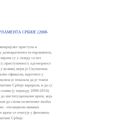
АМЕНТА СРБИЈЕ (2008-
мпиријског приступа и
ну демократичности парламента,
зирана су у складу са пет
ст, приступачност, одговорност
 у коликој мери је Скупштина
ално ефикасна, нарочито у
лиза је показала да је током
штине Србије варирала, и да су
X сазива (у периоду 2008-2014)
 до институционалне кризе, која
лази до слома политичког modus
ина - опозициона мањина.
е кризе се очитује у феномену
пштине Србије.