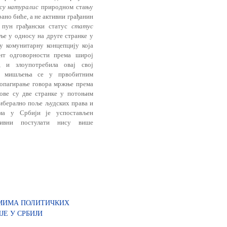
су натуралис
природном стању
ано биће, а не активни грађанин
о пун грађански статус
статус
е у односу на друге странке у
у комунитарну концепцију која
нт одговорности према широј
, и злоупотребила овај свој
ња мишљења се у првобитним
ропагирање говора мржње према
ове су две странке у потоњим
иберално поље људских права и
ама у Србији је успостављен
тивни постулати нису више
АМИМА ПОЛИТИЧКИХ
ЈЕ У СРБИЈИ