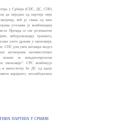
ртија у Србији (СПС, ДС, СПО,
ла да ниједна од партија није
 матрицу, већ је свака од њих
ограма уочљива је комбинација
ста. Премда се све релевантне
јине, либерализацију тржишта,
сање улоге државе у економији,
и: СПС још увек заговара модел
ан заговорник нативистичког
залаже за западноевропски
не економије”. СРС комбинује
ма и напослетку ће ДС од идеје
звити варијанту неолибералног
НИХ ПАРТИЈА У СРБИЈИ