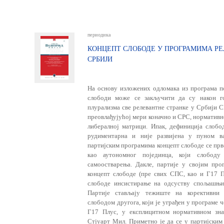
периодика
КОНЦЕПТ СЛОБОДЕ У ПРОГРАМИМА РЕ
СРБИЈИ
На основу изложених одломака из програма п
слободи може се закључити да су након го­
плурализма све релевантне стран­ке у Србији 
преовлађујућој мери коначно и СРС, нормативн
либералној матрици. Ипак, дефиниција слобо
рудиментарна и није развијена у пуном ва
партијским програмима концепт слободе се прве
као аутономног појединца, који слобод
самоостварења. Дакле, партије у својим про
концепт слободе (пре свих СПС, као и Г17 Пл
слободе инсистирање на одсуству спољашњих
Партије стављају тежиште на корективни
слободом другога, који је уграђен у програме
Г17 Плус, у експлицитном норматив­ном зн
Стјуарт Мил. Приметно је да се у партијским