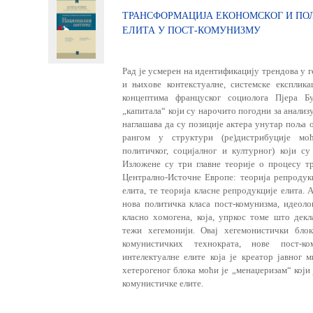
ТРАНСФОРМАЦИЈА ЕКОНОМСКОГ И ПО
ЕЛИТА У ПОСТ-КОМУНИЗМУ
Рад је усмерен на идентификацију трендова у 
и њихове контекстуалне, системске експлика
концептима француског социолога Пјера Б
„капитала“ који су нарочито погодни за анализ
наглашава да су позиције акте­ра унутар поља
рангом у структури (ре)дистрибуције моћ
политичког, социјалног и културног) који су
Изложене су три главне теорије о процесу т
Централно-Источне Европе: теорија репродукц
елита, те теорија класне репродукције елита.
нова политичка класа пост-комунизма, идеоло
класно хомогена, која, упркос томе што декл
тежи хегемонији. Овај хегемонистички бло
комунистичких технократа, нове пост-ко
интелектуалне елите која je креатор јавног 
хетерогеног блока моћи je „менаџеризам“ који 
комунистичке елите.