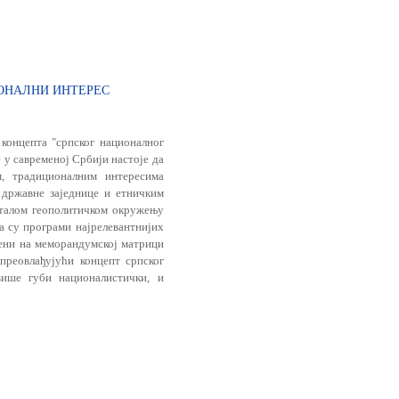
ОНАЛНИ ИНТЕРЕС
концепта "српског националног
 у савременој Србији настоје да
, традиционалним интересима
 државне заједнице и етничким
сталом геополитичком окружењу
а су програми најрелевантнијих
ени на меморандумској матрици
преовлађујући концепт српског
више губи националистички, и