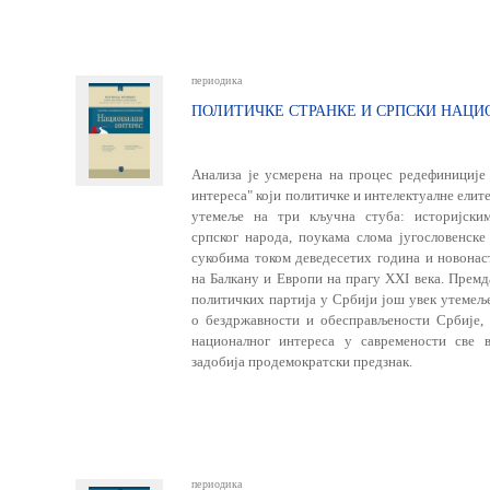
периодика
ПОЛИТИЧКЕ СТРАНКЕ И СРПСКИ НАЦИ
Анализа je усмерена на процес редефиниције 
интереса" који политичке и интелектуалне елите
утемеље на три кључна стуба: историјским
српског народа, поукама слома југословенске
сукобима током деведесетих година и новона
на Балкану и Европи на прагу XXI века. Премд
политичких партија у Србији још увек утемељ
о бездржавности и обесправљености Србије, 
националног интереса у савремености све 
задобија продемократски предзнак.
периодика