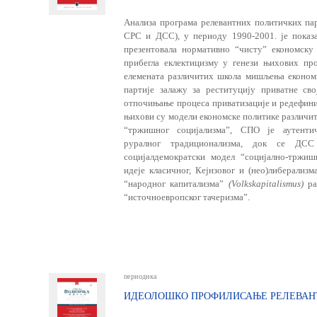
Анализа програма релевантних политичких па
СРС и ДСС), у периоду 1990-2001. је показа
презентовала нормативно “чисту” економску
прибегла еклектицизму у генези њихових пр
елемената различитих школа мишљења економи
партије за­лажу за реституцију приватне сво
отпочињање процеса приватизације и редефини
њихови су модели економске политике различит
“тржишног социјализма”, СПО је аутентич
руралног традиционализма, док се ДСС 
социјалдемократски модел “социјално-тржиш
идеје класичног, Кејнзовог и (нео)либерализ
“народног капитализма”
(Volkskapitalismus)
ра
“источноевропског тачеризма”.
периодика
ИДЕОЛОШКО ПРОФИЛИСАЊЕ РЕЛЕВАНТ