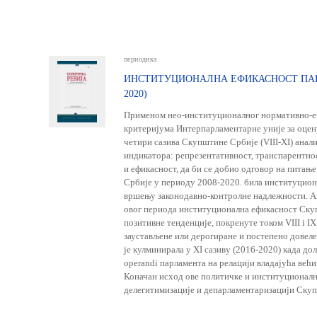
периодика
ИНСТИТУЦИОНАЛНА ЕФИКАСНОСТ ПАРЛ
2020)
Применом нео-институционалног нормативно-е
критеријума Интерпарламентарне уније за оце
четири сазива Скупштине Србије (VIII-XI) анали
индикатора: репрезентативност, транспарентно
и ефикасност, да би се добио одговор на питање
Србије у периоду 2008-2020. била институцион
вршењу законодавно-контролне надлежности. Ана
овог периода институционална ефикасност Скуп
позитивне тенденције, покренуте током VIII i I
заустављене или дерогиране и постепено довеле
је кулминирала у XI сазиву (2016-2020) када до
operandi парламента на релацији владајућа већ
Коначан исход ове политичке и институционалн
делегитимизације и депарламентаризацији Ску