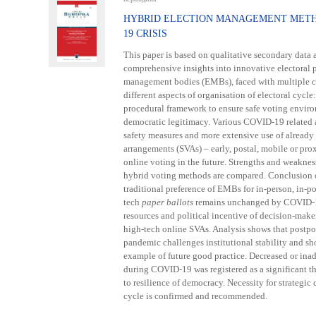
HYBRID ELECTION MANAGEMENT METH
19 CRISIS
This paper is based on qualitative secondary data 
comprehensive insights into innovative electoral p
management bodies (EMBs), faced with multiple 
different aspects of organisation of electoral cycle:
procedural framework to ensure safe voting enviro
democratic legitimacy. Various COVID-19 related 
safety measures and more extensive use of already 
arrangements (SVAs) – early, postal, mobile or prox
online voting in the future. Strengths and weakness
hybrid voting methods are compared. Conclusion of 
traditional preference of EMBs for in-person, in-po
tech
paper ballots
remains unchanged by COVID-19
resources and political incentive of decision-make
high-tech online SVAs. Analysis shows that postp
pandemic challenges institutional stability and sh
example of future good practice. Decreased or ina
during COVID-19 was registered as a significant t
to resilience of democracy. Necessity for strategic
cycle is confirmed and recommended.