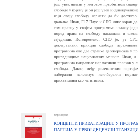
још увек налази у његовом првобитном
стату
слободе у којему је он још увек индивидуализир
који своју слободу користи да би достига
цивилис.
Ипак, Г17 Плус и СПО чине корак даљ
том правцу у својим про­грамима излажу једн
поред права на слободу наглашава и елеме
заједници. Истовремено, СПО је, уз СРС
декларативни принцип слобода изражава
програмима ове две странке дегенерисала у п
припадницима националних мањина. Ипак, и 
програмима направиле нормативни прескок у л
слобода. Дакле, међу релевантним партиј
либерални консензус нелиберални норма
прихватљиви као легитимни.
периодика
КОНЦЕПТИ ПРИВАТИЗАЦИЈЕ У ПРОГР
ПАРТИЈА У ПРВОЈ ДЕЦЕНИЈИ ТРАНЗИЦИ