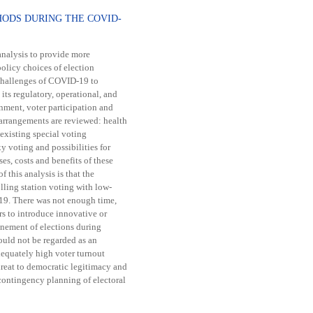
ODS DURING THE COVID-
analysis to provide more
olicy choices of election
challenges of COVID-19 to
 its regulatory, operational, and
nment, voter participation and
arrangements are reviewed: health
existing special voting
y voting and possibilities for
es, costs and benefits of these
this analysis is that the
lling station voting with low-
. There was not enough time,
rs to introduce innovative or
onement of elections during
ould not be regarded as an
dequately high voter turnout
hreat to democratic legitimacy and
 contingency planning of electoral