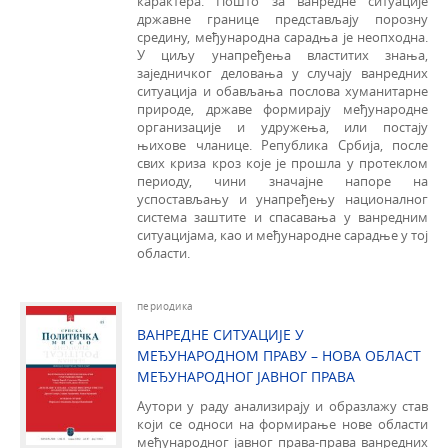
карактера. Пошто за ванредне ситуaциjе
државне границе представљају порозну
средину, међународна сарадња је неопходна.
У циљу унапређења властитих знања,
заједничког деловања у случају ванредних
ситуација и обављања послова хуманитарне
природе, државе формирају међународне
организације и удружења, или постају
њихове чланице. Република Србија, после
свих криза кроз које је прошла у протеклом
периоду, чини значајне напоре на
успостављању и унапређењу националног
система заштите и спасавања у ванредним
ситуацијама, као и међународне сарадње у тој
области.
периодика
ВАНРЕДНЕ СИТУАЦИЈЕ У
МЕЂУНАРОДНОМ ПРАВУ – НОВА ОБЛАСТ
МЕЂУНАРОДНОГ ЈАВНОГ ПРАВА
Аутори у раду анализирају и образлажу став
који се односи на формирање нове области
међународног јавног права-права ванредних