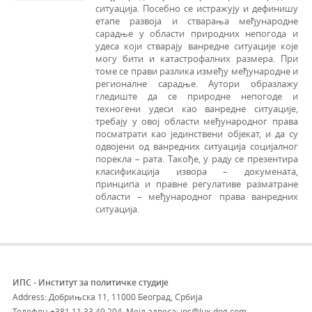
ситуација. Посебно се истражују и дефинишу
етапе развоја и стварања међународне
сарадње у области природних непогода и
удеса који стварају ванредне ситуације које
могу бити и катастрофалних размера. При
томе се прави разлика између међународне и
регионалне сарадње. Аутори образлажу
гледиште да се природне непогоде и
техногени удеси као ванредне ситуације,
требају у овој области међународног права
посматрати као јединствени објекат, и да су
одвојени од ванредних ситуација социјалног
порекла – рата. Такође, у раду се презентира
класификација извора – докумената,
принципа и правне регулативе разматране
области – међународног права ванредних
ситуација.
ИПС - Институт за политичке студије
Address: Добрињска 11, 11000 Београд, Србија
Телефон
+381 11 33 49 204
,
Мејл адреса: ips@lux-dog.com