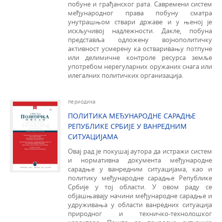
побуне и грађанског рата. Савремени систем
међународног права побуну сматра
унутрашњом ствари државе и у њеној је
искључивој надлежности. Дакле, побуна
представља одложену војнополитичку
активност усмерену ка остваривању потпуне
или делимичне кон­троле ресурса земље
употребом нерегуларних оружаних снага или
илегалних политичких организација.
периодика
ПОЛИТИКА МЕЂУНАРОДНЕ САРАДЊЕ
РЕПУБЛИКЕ СРБИЈЕ У ВАНРЕДНИМ
СИТУАЦИЈАМА
Овај рад је покушај аутора да истражи систем
и норматив­на документа међународне
сарадње у ванредним ситуацијама, као и
политику међународне сарадње Републике
Србије у тој обла­сти. У овом раду се
објашњавају начини међународне сарадње и
удруживања у области ванредних ситуација
природног и техничко-технолошког