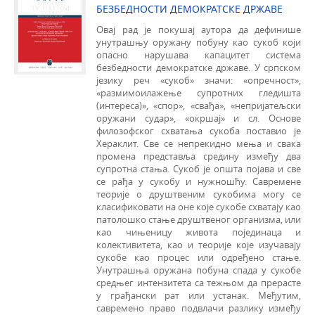
БЕЗБЕДНОСТИ ДЕМОКРАТСКЕ ДРЖАВЕ
Овај рад је покушај аутора да дефинише
унутрашњу оружану побуну као сукоб који
опасно нарушава капацитет система
безбедности демократске државе. У српском
језику реч «сукоб» значи: «опречност»,
«размимоилажење супротних гледишта
(интереса)», «спор», «свађа», «непријатељски
оружани судар», «окршај» и сл. Основе
филозофског схватања сукоба поставио је
Хераклит. Све се непрекидно мења и свака
промена представља средину између два
супротна стања. Сукоб је општа појава и све
се рађа у сукобу и нужношћу. Савремене
теорије о друштвеним сукобима могу се
класификовати на оне које сукобе схватају као
патолошко стање друштвеног организма, или
као чињеницу живота појединаца и
колективитета, као и теорије које изучавају
сукобе као процес или одређено стање.
Унутрашња оружана побуна спада у сукобе
средњег интензитета са тежњом да прерасте
у грађански рат или уста­нак. Међутим,
савремено право подвлачи разлику између