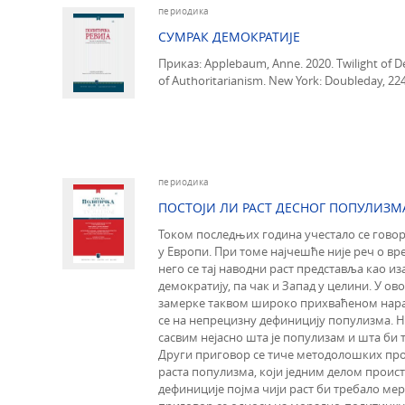
периодика
СУМРАК ДЕМОКРАТИЈЕ
Приказ: Applebaum, Anne. 2020. Twilight of 
of Authoritarianism. New York: Doubleday, 224
периодика
ПОСТОЈИ ЛИ РАСТ ДЕСНОГ ПОПУЛИЗМ
Током последњих година учестало се говор
у Европи. При томе најчешће није реч о вр
него се тај наводни раст представља као иза
демократију, па чак и Запад у целини. У ов
замерке таквом широко прихваћеном нара
се на непрецизну дефиницију популизма. Н
сасвим нејасно шта је популизам и шта би 
Други приговор се тиче методолошких пр
раста популизма, који једним делом проис
дефиниције појма чији раст би требало мер