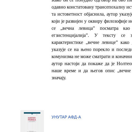
одавно констатовану трансепохалну ист
та истоветност објаснила, аутор указу
који је развијен у оквиру филозофије и
се „вечна левица” посматра као 
егзистенцијалија”. У тексту се 
карактеристике „вечне левице” како 
указује се на њено порекло и послед
комунизма не може сматрати и коначни
аутор настоји да покаже да је Нолте
наше време и да његов опис „вечне 
значају.
УНУТАР АФД-А