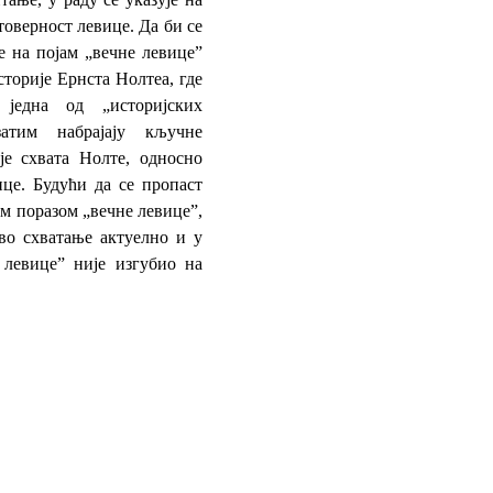
оверност левице. Да би се
је на појам „вечне левице”
сторије Ернста Нолтеа, где
једна од „историјских
затим набрајају кључне
је схвата Нолте, односно
ице. Будући да се пропаст
м поразом „вечне левице”,
ово схватање актуелно и у
левице” није изгубио на