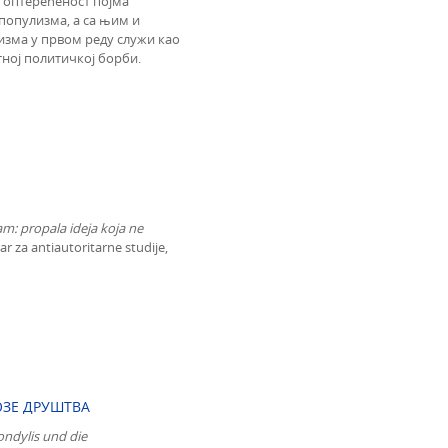
 оптерећеност појма
 популизма, а са њим и
изма у првом реду служи као
тној политичкој борби.
zam
:
propala
ideja
koja
ne
ar za antiautoritarne studije,
ЗЕ ДРУШТВА
ondylis und die