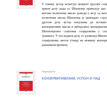
У чланку аутор испитује концепт пруског соц
првом делу рада се Шпенглер приказује као
његова политичка мисао доводи у везу са њег
политички писац Шпенглер је припадао струј
другом делу аутор покушава да истакне
конзервативне мисли и либералног конзерватив
Шпенглеровог схватања социјализма у стар
тржишта. У последњем делу се разматра Шпенгл
социјализма, његов утицај на немачку конзерв
данашњем времену.
периодика
КОНЗЕРВАТИВИЗАМ, УСПОН И ПАД