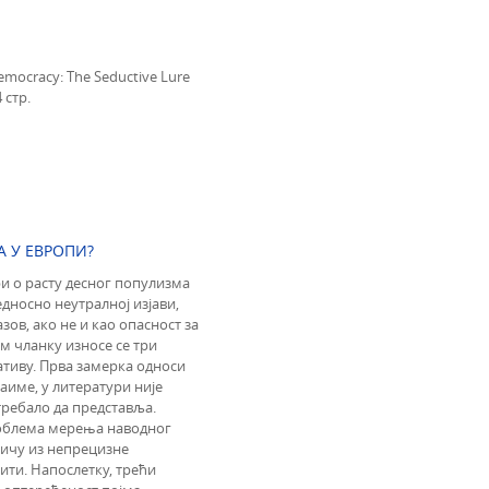
Democracy: The Seductive Lure
 стр.
А У ЕВРОПИ?
и о расту десног популизма
едносно неутралној изјави,
зов, ако не и као опасност за
ом чланку износе се три
тиву. Прва замерка односи
аиме, у литератури није
требало да представља.
облема мерења наводног
тичу из непрецизне
ити. Напослетку, трећи