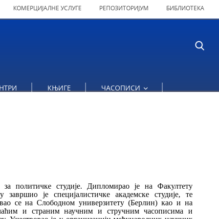
КОМЕРЦИЈАЛНЕ УСЛУГЕ
РЕПОЗИТОРИЈУМ
БИБЛИОТЕКА
НТРИ
КЊИГЕ
ЧАСОПИСИ
за политичке студије. Дипломирао је на Факултету
у завршио је специјалистичке академске студије, те
вао се на Слободном универзитету (Берлин) као и на
омаћим и страним научним и стручним часописима и