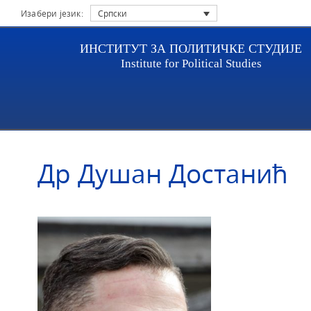
Изабери језик:
Српски
ИНСТИТУТ ЗА ПОЛИТИЧКЕ СТУДИЈЕ
Institute for Political Studies
Насловна
Истраживачи
Др Душан Достанић
Др Душан Достанић