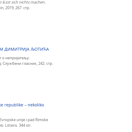
lässt sich nichts machen
.
n, 2019, 267. стр.
АМ ДИМИТРИЈА ЉОТИЋА
т о непријатељу:
 Службени гласник, 242. стр.
ke republike – nekoliko
Evropske unije i pad Rimske
: Litteris. 344 str.