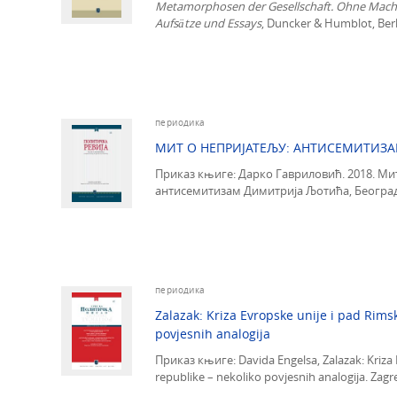
Metamorphosen der Gesellschaft
.
Ohne Macht 
Aufsätze und Essays
, Duncker & Humblot, Berli
периодика
МИТ О НЕПРИЈАТЕЉУ: АНТИСЕМИТИЗ
Приказ књиге: Даркo Гавриловић. 2018. Ми
антисемитизам Димитрија Љотића, Београд:
периодика
Zalazak: Kriza Evropske unije i pad Rims
povjesnih analogija
Приказ књиге: Davida Engelsa, Zalazak: Kriza 
republike – nekoliko povjesnih analogija. Zagreb