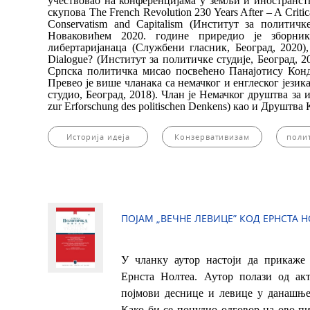
учествовао на конференцијама у земљи и иностранств
скупова The French Revolution 230 Years After – A Crit
Conservatism and Capitalism (Институт за политичк
Новаковићем 2020. године приредио је зборник
либертаријанаца (Службени гласник, Београд, 2020),
Dialogue? (Институт за политичке студије, Београд, 
Српска политичка мисао посвећено Панајотису Конди
Превео је више чланака са немачког и енглеског јези
студио, Београд, 2018). Члан је Немачког друштва за
zur Erforschung des politischen Denkens) као и Друштва 
Историја идеја
Конзервативизам
поли
ПОЈАМ „ВЕЧНЕ ЛЕВИЦЕ” КОД ЕРНСТА 
У чланку аутор настоји да прикаже 
Ернста Нолтеа. Аутор полази од ак
појмови деснице и левице у данашње
Како би се понудио одговор на ово пит