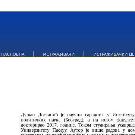
НАСЛОВНА
ИСТРАЖИВАЧИ
ИСТРАЖИВАЧКИ ЦЕ
Душан Достанић је научни сарадник у Институту 
политичких наука (Београд), а на истом факултет
докторирао 2017. године. Током студирања
усаврша
Универзитету Пасауу. Аутор је више радова у д