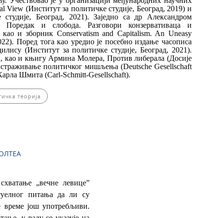
у. Учествовао је у организацији међународних научних
ical View (Институт за политичке студије, Београд, 2019) и
е студије, Београд, 2021). Заједно са др Александром
 Поредак и слобода. Разговори конзервативаца и
 као и зборник Conservatism and Capitalism. An Uneasy
2022). Поред тога као уредио је посебно издање часописа
лису (Институт за политичке студије, Београд, 2021).
ка, као и књигу Армина Молера, Против либерала (Досије
 истраживање политичког мишљења (Deutsche Gesellschaft
Карла Шмита (Carl-Schmitt-Gesellschaft).
тичка теорија
НОЛТЕА
схватање „вечне левице”
туелног питања да ли су
 време још употребљиви.
ање, у раду се указује на