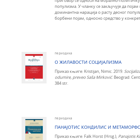
приговор се односи на морално-политичку
популизма. У чланку се закључује да појам
доминантна нарација о расту десног попул
борбени појам, односно средство у конкре
периодика
О ЖИЛАВОСТИ СОЦИЈАЛИЗМА
Приказ књиге: Kristijan, Nimic. 2019.
Socijali
odumire
,
preveo
Saša Mirković
. Beograd: Cent
384 str.
периодика
ПАНАЈОТИС КОНДИЛИС И МЕТАМОРФО
Приказ књиге: Falk Horst (Hrsg.),
Panajotis K