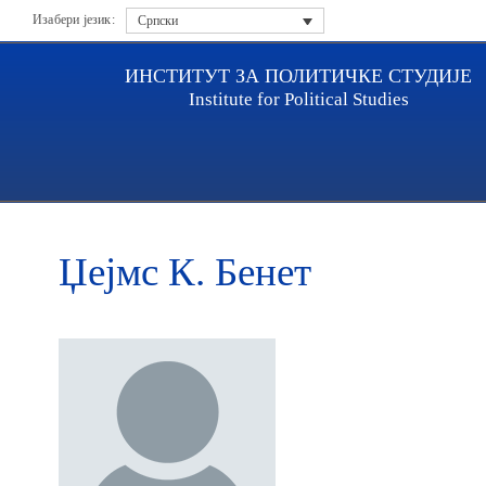
Изабери језик:
Српски
ИНСТИТУТ ЗА ПОЛИТИЧКЕ СТУДИЈЕ
Institute for Political Studies
Насловна
Истраживачи
Џејмс К. Бенет
Џејмс К. Бенет