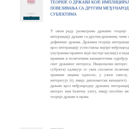
ТЕОРИЈЕ О ДРЖАВИ КОЈЕ ИМПЛИЦИРА
ПОВЕЗИВАЊА СА ДРУГИМ МЕЂУНАРОД
СУБЈЕКТИМА
У овом раду разматрамо државне теорије к
интеракцију државе са другим државама, чиме 
дефинише држава. Државна теорија интеракциј
кроз интеракцију успоставља најпре међународ
унутрашње-правног који настаје касније) и над
правним и политичким капацитетима одређује 
свог државног интереса. Национални интерес 
субјекта) одликује се увек спољном полити
правним лицима односно, у ужем смислу,
интерагују (тј. имају дипломатски капацитет)
државе кроз међународну државну интеракциј
интерес има базичну улогу, имају посебно м
теорије државе и права.
периодика