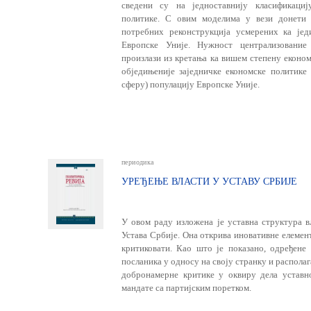
сведени су на једноставнију класификациј
политике. С овим моделима у вези донети
потребних реконструкција усмерених ка јед
Европске Уније. Нужност централизование
произлази из кретања ка вишем степену еконо
обједињеније заједничке економске политике 
сферу) популацију Европске Уније.
периодика
УРЕЂЕЊЕ ВЛАСТИ У УСТАВУ СРБИЈЕ
У овом раду изложена је уставна структура вл
Устава Србије. Она открива иновативне елементе
критиковати. Као што је показано, одређене
посланика у односу на своју странку и распол
добронамерне критике у оквиру дела уставно
мандате са партијским поретком.