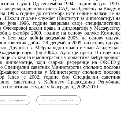
итичке науке). Од септембра 1994. године до јуна 1995.
ласт међународне политике у САД на Одељењу за Владу и
а 1995. године до септембра исте године налази се на
 „Школи спољне службе“ (Институт за дипломатију) на
о јуна 1996. године завршава своје специјалистичка
а Флечеровој школи права и дипломатије у Масачусетсу
бија октобра 2000. године на основу одлуке Комисије
у Београду добија децембра 2005. на основу одлуке
ни саветник добија 28. децембар 2009. на основу одлуке
чког Друштва за Међународно право и члан Академског
Академије наука (од 2004.). Аутор је преко 115 научних
вио је 25 књига и монографија у областима међународног
и дипломатије, који садржи референце на ORCID-у,
био Специјални саветник Министарства спољних послова
Државног саветника у Министарству спољних послова
ор Јанев је 2002. године био Специјални саветник
вног саветника у Кабинету Председника Републике
 за политичке студије у Београду од 2009-2010.
народно право
спољна политика