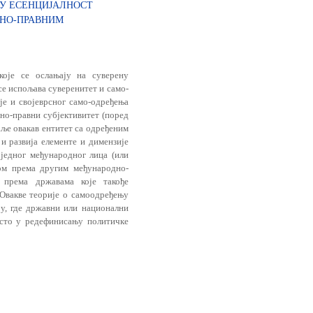
ЈУ ЕСЕНЦИЈАЛНОСТ
НО-ПРАВНИМ
оје се ослањају на суверену
се испољава суверенитет и само-
е и својеврсног само-одређења
но-правни субјективитет (поред
аље овакав ентитет са одређеним
и развија елементе и димензије
једног међународног лица (или
ком према другим међународно-
 према државама које такође
. Овакве теорије о самоодређењу
у, где државни или национални
есто у редефинисању политичке