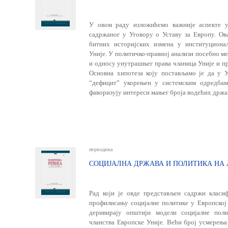
У овом раду изложићемо важније аспекте у
садржаног у Уговору о Уставу за Европу. Ова
битних историјских измена у институционал
Уније. У политичко-правној анализи посебно ме
и односу унутрашњег права чланица Уније и пра
Основна хипотеза коју постављамо је да у 
“дефицит” укорењен у системским одредба
фаворизују интереси мањег броја водећих држа
периодика
СОЦИЈАЛНА ДРЖАВА И ПОЛИТИКА НА 
Рад који је овде представљен садржи класи
профилисању социјалне полити­ке у Европској
деривирају општији модели социјалне поли
чланства Европске Уније. Већи број усмерења