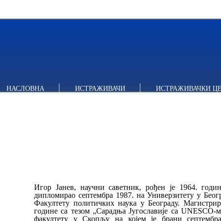
НАСЛОВНА
ИСТРАЖИВАЧИ
ИСТРАЖИВАЧКИ Ц
Игор Јанев, научни саветник, рођен је 1964. год
дипломирао септембра 1987. на Универзитету у Беогр
Факултету политичких наука у Београду. Магистрир
године са тезом „Сарадња Југославије са UNESCO-м“
факултету у Скопљу на којем је брани септембра