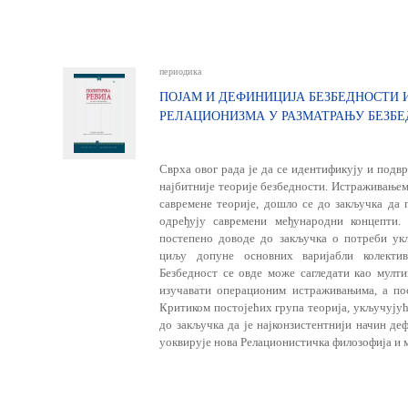
периодика
ПОЈАМ И ДЕФИНИЦИЈА БЕЗБЕДНОСТИ 
РЕЛАЦИОНИЗМА У РАЗМАТРАЊУ БЕЗБ
Сврха овог рада је да се идентификују и подв
најбитније теорије безбедности. Истраживањем
савремене теорије, дошло се до закључка да 
одређују савремени међународни концепти.
постепено доводе до закључка о потреби ук
циљу допуне основних варијабли колекти
Безбедност се овде може сагледати као мулти
изучавати операционим истраживањима, а по
Критиком постојећих група теорија, укључујућ
до закључка да је најконзистентнији начин де
уоквирује нова Релационистичка филозофија и 