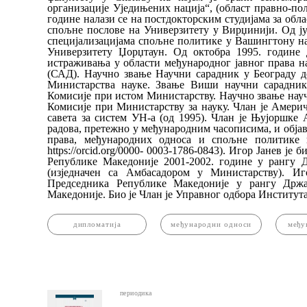
организације Уједињених нација“, (област правно-пол
године налази се на постдокторским студијама за об
спољне послове на Универзитету у Вирџинији. Од јун
специјализацијама спољне политике у Вашингтону на
Универзитету Џорџтаун. Од октобра 1995. године д
истраживања у области међународног јавног права н
(САД). Научно звање Научни сарадник у Београду до
Министарства науке. Звање Виши научни сарадник 
Комисије при истом Министарству. Научно звање науч
Комисије при Министарству за науку. Члан је Амери
савета за систем УН-а (од 1995). Члан је Њујоршке 
радова, претежно у међународним часописима, и обја
права, међународних односа и спољне политике 
https://orcid.org/0000-
0003-1786-0843). Игор Јанев је 
Републике Македоније 2001-2002. године у рангу 
(изједначен са Амбасадором у Министарству). Иг
Председника Републике Македоније у рангу Држа
Македоније. Био је Члан је Управног одбора Института
дипломатија
међународни односи
међу
периодика