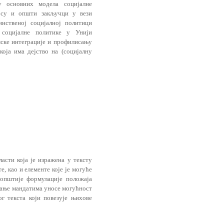
у основних модела социјалне
 су и општи закључци у вези
инственој социјалној политици
 социјалне политике у Унији
мске интеграције и профилисању
која има дејство на (социјалну
асти која је изражена у тексту
, као и елементе које је могуће
 општије формулације положаја
агање мандатима уносе могућност
г текста који повезује њихове