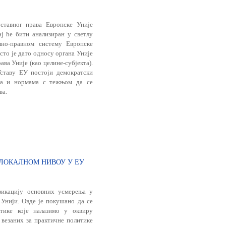
ставног права Европске Уније
ј ће бити анализиран у светлу
но-правном си­стему Европске
сто је дато односу органа Уније
ва Уније (као целине-субјекта).
Уставу ЕУ постоји демократски
ма и нормама с тежњом да се
ва.
ЛОКАЛНОМ НИВОУ У ЕУ
фикацију основних усмерења у
 Унији. Овде је покушано да се
тике које налазимо у оквиру
 везаних за практичне политике