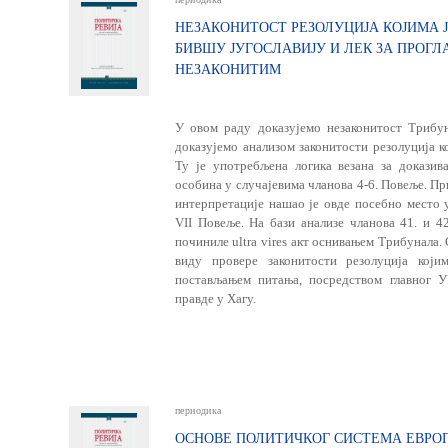
НЕЗАКОНИТОСТ РЕЗОЛУЦИЈА КОЈИМА 
БИВШУ ЈУГОСЛАВИЈУ И ЛЕК ЗА ПРОГ
НЕЗАКОНИТИМ
У овом раду доказујемо незаконитост Трибун
доказујемо анализом законитости резолуција к
Ту је употребљена логика везана за докази
особина у случајевима чланова 4-6. Повеље. П
интерпретације нашао је овде посебно место 
VII Повеље. На бази анализе чланова 41. и 4
починиле ultra vires акт оснивањем Трибунала. 
виду провере законитости резолуција који
постављањем питања, посред­ством главног 
правде у Хагу.
периодика
ОСНОВЕ ПОЛИТИЧКОГ СИСТЕМА ЕВРОП