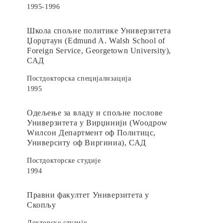
1995-1996
Школа спољне политике Универзитета
Џорџтаун (Edmund A. Walsh School of
Foreign Service, Georgetown University),
САД
Постдокторска специјализација
1995
Одељење за владу и спољне послове
Универзитета у Вирџинији (Wоодроw
Wилсон Департмент оф Политицс,
Университy оф Виргиниа), САД
Постдокторске студије
1994
Правни факултет Универзитета у
Скопљу
Докторске студије