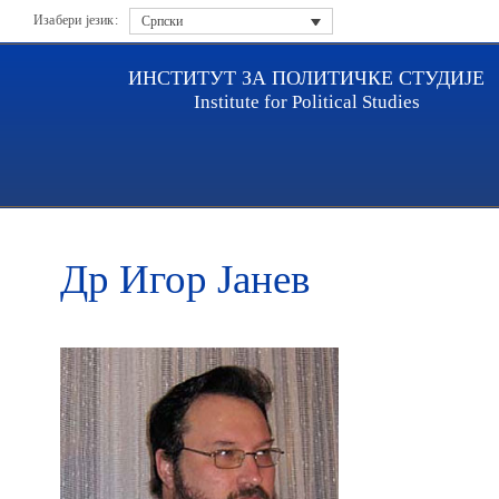
Изабери језик:
Српски
ИНСТИТУТ ЗА ПОЛИТИЧКЕ СТУДИЈЕ
Institute for Political Studies
Насловна
Истраживачи
Др Игор Јанев
Др Игор Јанев