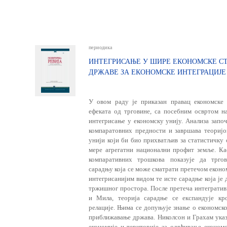
периодика
ИНТЕГРИСАЊЕ У ШИРЕ ЕКОНОМСКЕ С
ДРЖАВЕ ЗА ЕКОНОМСКЕ ИНТЕГРАЦИЈЕ
У овом раду је приказан правац економске 
ефеката од трговине, са посебним освртом н
интегрисање у економску унију. Анализа зап
компаратовних предности и завршава теориј
унији који би био прихватљив за статистичку 
мере агрегатни национални профит земље. Као
компаративних трошкова показује да тргов
сарадњу која се може сматрати претечом еконо
интегрисанијим видом те исте сарадње која је
тржишног простора. После претеча интегратив
и Мила, теорија сарадње се експандује кро
релације. Њима се допуњује знање о економско
приближавање држава. Николсон и Грахам указ
економије и територије за одрђивање економ