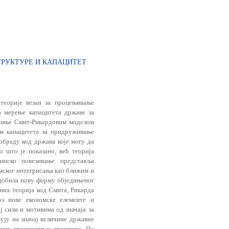
ТРУКТУРЕ И КАПАЦИТЕТ
теорије везан за процењивање
а мерење капацитета државе за
очиње Смит-Рикардовим моделом
ом капацитета за придруживање
обраду код држава које могу да
 што је показано, већ теорија
инско повезивање представља
мског интегрисања као ближим и
 добила нову форму обједињеног
них теорија код Смита, Рикарда
з нове еко­номске елементе и
ј сили и мотивима од значаја за
ују на значај величине државне
ских предности и трошкова. По