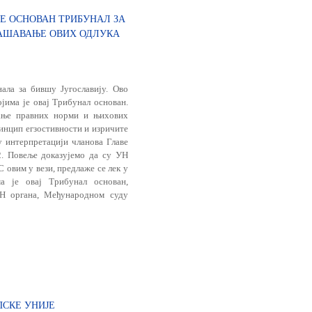
ЈЕ ОСНОВАН ТРИБУНАЛ ЗА
ЛАШАВАЊЕ ОВИХ ОДЛУКА
ала за бившу Југославију. Ово
ојима је овај Трибунал основан.
вање правних норми и њихових
ринцип егзостивности и изричите
у интерпретацији чланова Главе
2. Повеље доказујемо да су УН
С овим у вези, предлаже се лек у
ма је овај Трибунал основан,
УН органа, Међународном суду
СКЕ УНИЈЕ