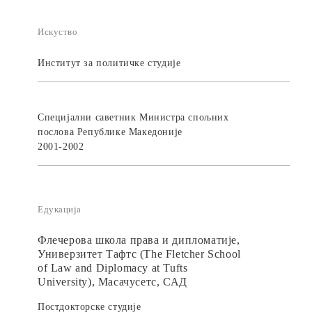
Искуство
Институт за политичке студије
Специјални саветник Министра спољних
послова Републике Македоније
2001-2002
Едукација
Флечерова школа права и дипломатије,
Универзитет Тафтс (The Fletcher School
of Law and Diplomacy at Tufts
University), Масачусетс, САД
Постдокторске студије