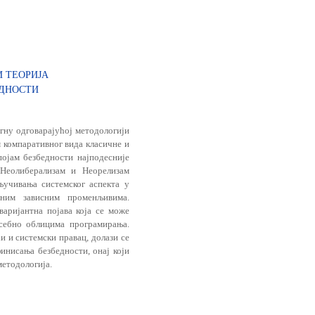
И ТЕОРИЈА
ЕДНОСТИ
ргну одговарајућој методологији
 компаративног вида класичне и
појам безбедности најподесније
 Неолиберализам и Неорелизам
ључивања системског аспекта у
вним зависним променљивима.
варијантна појава која се може
себно облицима програмирања.
и и системски правац, долази се
финисања безбедности, онај који
методологија.