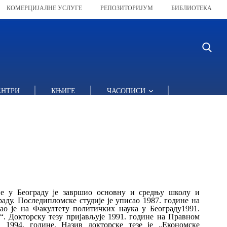
КОМЕРЦИЈАЛНЕ УСЛУГЕ
РЕПОЗИТОРИЈУМ
БИБЛИОТЕКА
ЕНТРИ
КЊИГЕ
ЧАСОПИСИ
ине у Београду је завршио основну и средњу школу и
аду. Последипломске студије је уписао 1987. године на
ао је на Факултету политичких наука у Београду1991.
. Докторску тезу пријављује 1991. године на Правном
 1994. године. Назив докторске тезе је „Економске