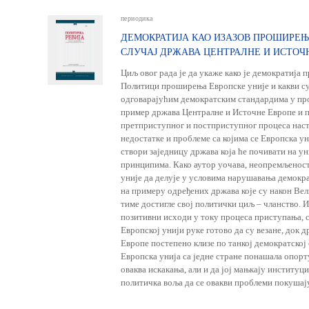
периодика
ДЕМОКРАТИЈА КАО ИЗАЗОВ ПРОШИРЕЊ
СЛУЧАЈ ДРЖАВА ЦЕНТРАЛНЕ И ИСТОЧ
Циљ овог рада је да укаже како је демократија 
Политици проширења Европске уније и какви су
одговарајућим демократским стандардима у пр
пример држава Централне и Источне Европе и 
претприступног и постприступног процеса насто
недостатке и проблеме са којима се Европска ун
створи заједницу држава која ће почивати на 
принципима. Како аутор уочава, неопремљеност
уније да делује у условима нарушавања демокра
на примеру одређених држава које су након Ве
тиме достигле свој политички циљ – чланство. 
позитивни исходи у току процеса приступања, 
Европској унији руке готово да су везане, док 
Европе постепено клизе по танкој демократској 
Европска унија са једне стране понашала опор
оваква искакања, али и да јој мањкају институц
политичка воља да се овакви проблеми покушај