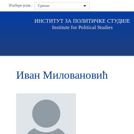
Изабери језик:
Српски
ИНСТИТУТ ЗА ПОЛИТИЧКЕ СТУДИЈЕ
Institute for Political Studies
Насловна
Истраживачи
Иван Миловановић
Иван Миловановић