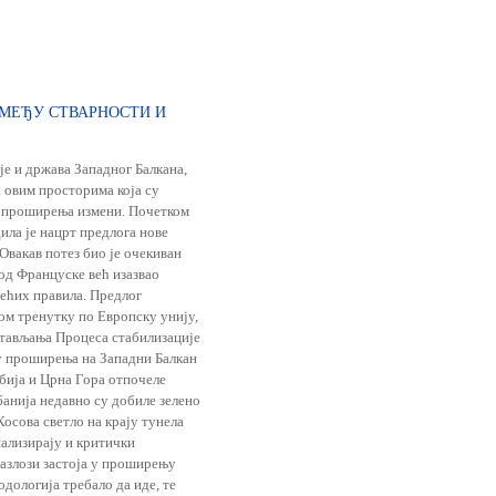
ЗМЕЂУ СТВАРНОСТИ И
је и држава Западног Балкана,
а овим просторима која су
ја проширења измени. Почетком
ила је нацрт предлога нове
Овакав потез био је очекиван
 од Француске већ изазвао
ећих правила. Предлог
ом тренутку по Европску унију,
стављања Процеса стабилизације
ју проширења на Западни Балкан
бија и Црна Гора отпочеле
анија недавно су добиле зелено
Косова светло на крају тунела
нализирају и критички
разлози застоја у проширењу
тодологија требало да иде, те