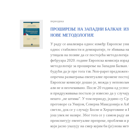
периодика
ПРОШИРЕЊЕ НА ЗАПАДНИ БАЛКАН: И
НОВЕ МЕТОДОЛОГИЈЕ
У раду се анализира однос између Европске уни
однос стабилности и демократије, те збивања н
утицала на позиве да се постојећа методологи
фебруара 2020. године Европска комисија израд
методологије за проширење на Западни Балкан. 
будући да је пре тога тзв. Non-paper предложен
опречна разматрања евентуалне промене постој
Европске комисије дошао је, можда у неповољн
али не и неочекивано. После 20 година од успо
и придруживања постало је извесно да у случа
нешто „не штима”. У том периоду, једино су Ср
преговоре са Унијом, Северна Македонија и Алб
светло, док се у случају Босне и Херцеговине и 
још увек не назире. Због тога се у самом раду а
преиспитују евентуалне препреке, проблеми и 
који јасно указују на смер којим би (је) нова ме