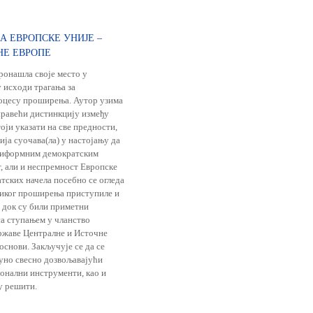
А ЕВРОПСКЕ УНИЈЕ –
НЕ ЕВРОПЕ
пронашла своје место у
 исходи трагања за
оцесу проширења. Аутор узима
правећи дистинкцију између
ји указати на све предности,
ија суочава(ла) у настојању да
униформним демократским
, али и неспремност Европске
тских начела посебно се огледа
ликог проширења приступиле и
И док су били приметни
са ступањем у чланство
државе Централне и Источне
основи. Закључује се да се
туно свесно дозвољавајући
ионални инструменти, као и
у решити.