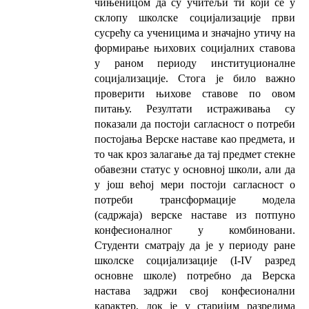
чињеницом да су учитељи ти који се у
склопу школске социјализације први
сусрећу са ученицима и значајно утичу на
формирање њихових социјалних ставова
у раном периоду институционалне
социјализације. Стога је било важно
проверити њихове ставове по овом
питању. Резултати истраживања су
показали да постоји сагласност о потреби
постојања Верске наставе као предмета, и
то чак кроз залагање да тај предмет стекне
обавезни статус у основној школи, али да
у још већој мери постоји сагласност о
потреби трансформације модела
(садржаја) верске наставе из потпуно
конфесионалног у комбиновани.
Студенти сматрају да је у периоду ране
школске социјализације (I-IV разред
основне школе) потребно да Верска
настава задржи свој конфесионални
карактер, док је у старијим разредима