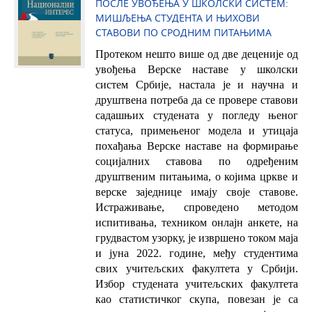
ПОСЛЕ УВОЂЕЊА У ШКОЛСКИ СИСТЕМ:
МИШЉЕЊА СТУДЕНТА И ЊИХОВИ
СТАВОВИ ПО СРОДНИМ ПИТАЊИМА
Протеком нешто више од две деценије од
увођења Верске наставе у школски
систем Србије, настала је и научна и
друштвена потреба да се провере ставови
садашњих студената у погледу њеног
статуса, примењеног модела и утицаја
похађања Верске наставе на формирање
социјалних ставова по одређеним
друштвеним питањима, о којима цркве и
верске заједнице имају своје ставове.
Истраживање, спроведено методом
испитивања, техником онлајн анкете, на
грудвастом узорку, је извршено током маја
и јуна 2022. године, међу студентима
свих учитељских факултета у Србији.
Избор студената учитељских факултета
као статистичког скупа, повезан је са