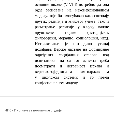
основне школе (V-VIII) потребно да она
буде заснована на неконфесионалном
моделу, који би омогућавао како спознају
других религија и њиховог учења, тако и
разматрање религије у кључу важне
друштвене појаве (историјски,
филозофски, морално, социолошки, итд).
Истраживање је потврдило утицај
похађања Верске наставе на формирање
одређених социјалних ставова код
испитаника, па са тог аспекта треба
посматрати и истрајност цркава и
верских заједница за њеним одржавањем
у школском систему, и то према
конфесионалном моделу.
ИПС - Институт за политичке студије