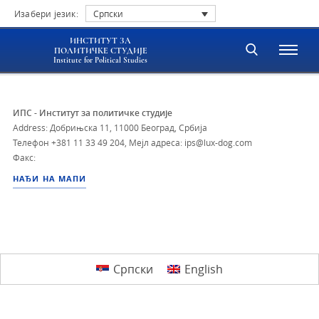
Изабери језик:
Српски
ИНСТИТУТ ЗА
ПОЛИТИЧКЕ СТУДИЈЕ
Institute for Political Studies
ИПС - Институт за политичке студије
Address: Добрињска 11, 11000 Београд, Србија
Телефон
+381 11 33 49 204
,
Мејл адреса: ips@lux-dog.com
Факс:
НАЂИ НА МАПИ
Српски
English