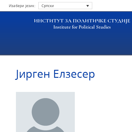
Изабери језик:
Српски
ИНСТИТУТ ЗА ПОЛИТИЧКЕ СТУДИЈЕ
Institute for Political Studies
Насловна
Истраживачи
Јирген Елзесер
Јирген Елзесер