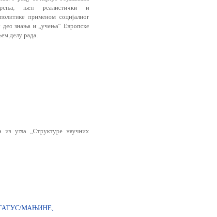
ирења, њен реалистички и
 политике применом социјалног
ју део знања и „учења“ Европске
ем делу рада.
 из угла „Структуре научних
СТАТУС/МАЊИНЕ,