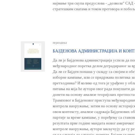
најмање три скупа предуслова - „дозвола“ САД -
стратешким снагама и током преговора и побо
периодика
БАЈДЕНОВА АДМИНИСТРАЦИЈА И КОН
Да ли је Бајденова администрација успела да по
међународног поретка делом деградираног за в
Да ли се Бајден понаша у складу са својим и об
изборне кампање, или се придржава политика за
претходника? И колико од тога је урађено у об
питања на која ће аутори овог рада покушати д
донети на основу анализе теоријских претпостав
Трамповог и Бајденовог приступа међународним
контрола наоружања; затим на основу историјск
овом контексту, анализе садржаја Бајденових 
партије за време кампање, у поређењу са ставо
резултата прве године мандата новог америчког
контроле наоружања, аутори закључују да су ре
се од случаја до случаја: понегде, Бајден се пр