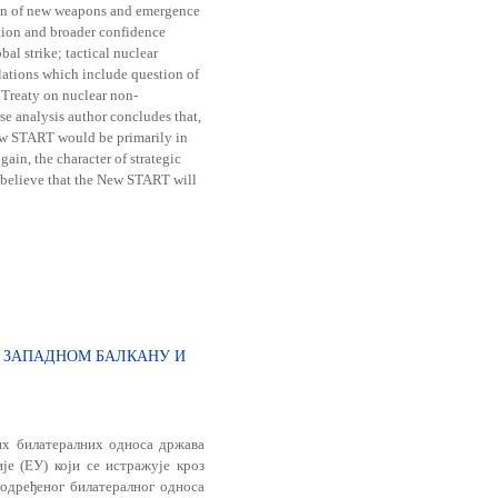
on of new weapons and emergence
tion and broader confidence
al strike; tactical nuclear
lations which include question of
 Treaty on nuclear non-
se analysis author concludes that,
New START would be primarily in
ain, the character of strategic
o believe that the New START will
 ЗАПАДНОМ БАЛКАНУ И
их билатералних односа држава
је (ЕУ) који се истражује кроз
одређеног билатералног односа