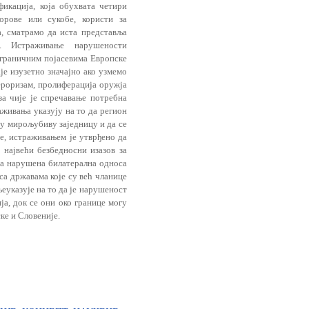
фикација, која обухвата четири
орове или сукобе, користи за
, сматрамо да иста представља
. Истраживање нарушености
 граничним појасевима Европске
је изузетно значајно ако узмемо
тероризам, пролиферација оружја
за чије је спречавање потребна
аживања указују на то да регион
 у мирољубиву заједницу и да се
ђе, истраживањем је утврђено да
највећи безбедносни изазов за
ва нарушена билатерална односа
са државама које су већ чланице
еуказује на то да је нарушеност
ја, док се они око границе могу
ке и Словеније.