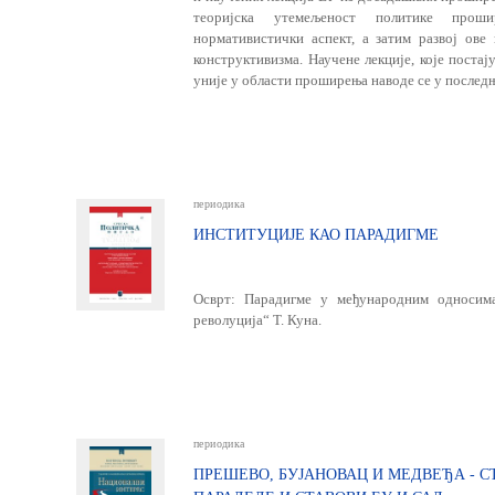
теоријска утемељеност политике прош
нормативистички аспект, а затим развој ове
конструктивизма. Научене лекције, које поста
уније у области проширења наводе се у последњ
периодика
ИНСТИТУЦИЈЕ КАО ПАРАДИГМЕ
Осврт: Парадигме у међународним односима
револуција“ Т. Куна.
периодика
ПРЕШЕВО, БУЈАНОВАЦ И МЕДВЕЂА - 