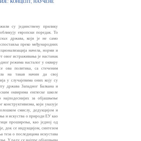
ЈЕ: КОНЦЕПТ, НАУЧЕНЕ
жили су јединствену прилику
обликују европски поредак. То
ских
држава, који је не само
успоставља преко међународних
уционализација начела, норми и
т овог истраживања је настанак
дног режима насталог у оквиру
е ова политика, са стеченим
јала на такав начин да свој
ија у случајевима оних коју су
ту држава Западног Балкана и
јским оквирима енглеске школе
о најподеснијих за објашњење
г конструктивизма, који указује
долошком смислу, дедукцијом и
ања и искуства о природи ЕУ као
тици проширења, као једној од
е, док се индукцијом, синтезом
а теза о последицама искустава
ња. У раду се најпре објашњава