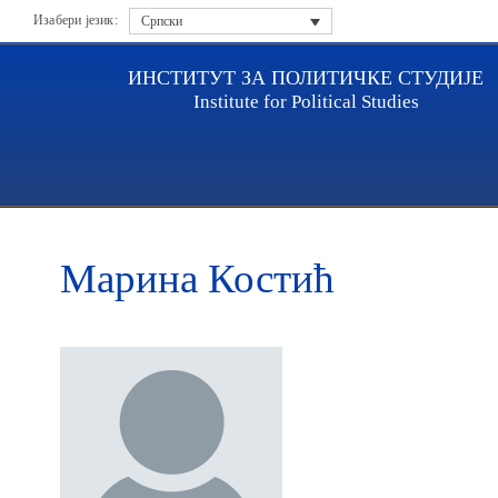
Изабери језик:
Српски
ИНСТИТУТ ЗА ПОЛИТИЧКЕ СТУДИЈЕ
Institute for Political Studies
Насловна
Истраживачи
Марина Костић
Марина Костић