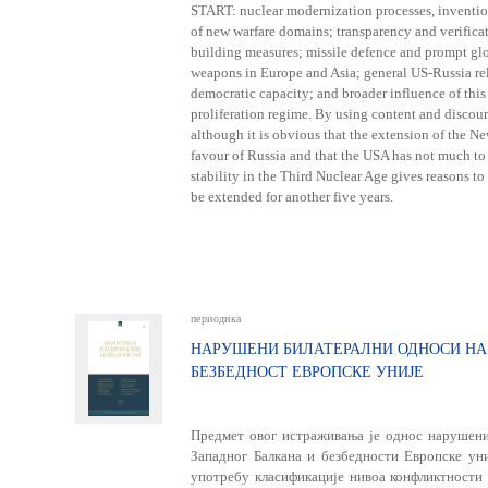
START: nuclear modernization processes, inventi
of new warfare domains; transparency and verifica
building measures; missile defence and prompt glob
weapons in Europe and Asia; general US-Russia re
democratic capacity; and broader influence of this
proliferation regime. By using content and discour
although it is obvious that the extension of the 
favour of Russia and that the USA has not much to g
stability in the Third Nuclear Age gives reasons t
be extended for another five years.
периодика
НАРУШЕНИ БИЛАТЕРАЛНИ ОДНОСИ НА
БЕЗБЕДНОСТ ЕВРОПСКЕ УНИЈЕ
Предмет овог истраживања је однос нарушен
Западног Балкана и безбедности Европске уни
употребу класификације нивоа конфликтности 