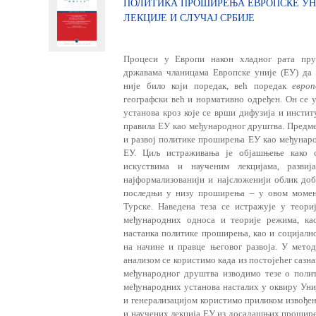
ПОЛИТИКА ПРОШИРЕЊА ЕВРОПСКЕ УНИ
ЛЕКЦИЈЕ И СЛУЧАЈ СРБИЈЕ
Процеси у Европи након хладног рата пру
државама чланицама Европске уније (ЕУ) да 
није било који поредак, већ поредак
европ
географски већ и нормативно одређен. Он се 
установа кроз које се врши дифузија и инстит
правила ЕУ као међународног друштва. Предме
и развој политике проширења ЕУ као међунаро
ЕУ. Циљ истраживања је објашњење како с
искуствима и наученим лекцијама, разви
најформализованији и најсложенији облик доб
последњи у низу проширења – у овом момен
Турске. Наведена теза се истражује у теори
међународних односа и теорије режима, ка
настанка политике проширења, као и социјално
на начине и правце његовог развоја. У мето
анализом се користимо када из постојећег сазн
међународног друштва изводимо тезе о поли
међународних установа насталих у оквиру Униј
и генерализацијом користимо приликом извођењ
и научених лекција ЕУ из досадашњих прошире