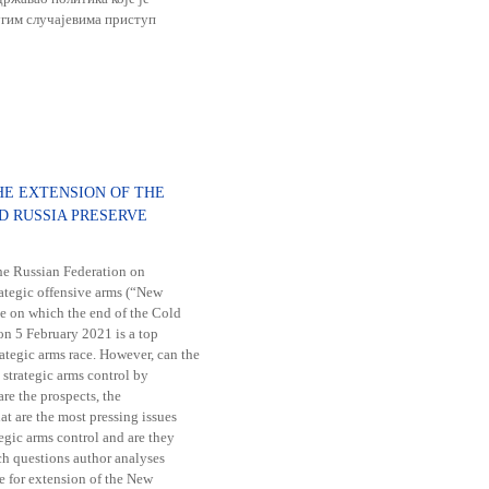
угим случајевима приступ
HE EXTENSION OF THE
D RUSSIA PRESERVE
he Russian Federation on
rategic offensive arms (“New
ime on which the end of the Cold
 on 5 February 2021 is a top
rategic arms race. However, can the
 strategic arms control by
re the prospects, the
at are the most pressing issues
egic arms control and are they
rch questions author analyses
e for extension of the New