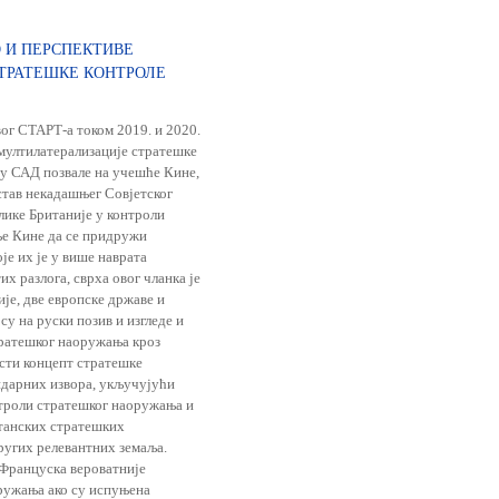
 И ПЕРСПЕКТИВЕ
ТРАТЕШКЕ КОНТРОЛЕ
ог СТАРТ-а током 2019. и 2020.
 мултилатерализације стратешке
у САД позвале на учешће Кине,
став некадашњег Совјетског
ике Британије у контроли
ње Кине да се придружи
је их је у више наврата
х разлога, сврха овог чланка је
је, две европске државе и
у на руски позив и изгледе и
тратешког наоружања кроз
сти концепт стратешке
ндарних извора, укључујући
нтроли стратешког наоружања и
итанских стратешких
других релевантних земаља.
 Француска вероватније
ружања ако су испуњена