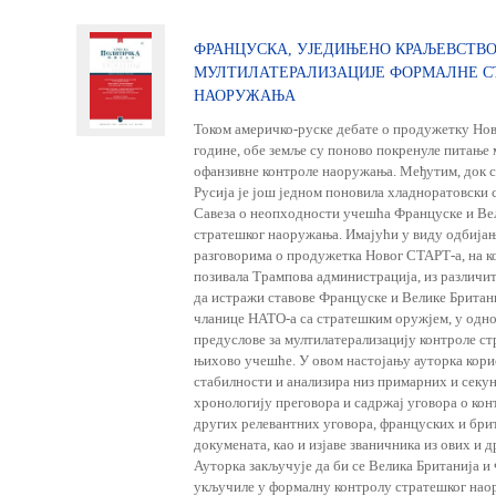
ФРАНЦУСКА, УЈЕДИЊЕНО КРАЉЕВСТВО
МУЛТИЛАТЕРАЛИЗАЦИЈЕ ФОРМАЛНЕ С
НАОРУЖАЊА
Током америчко-руске дебате о продужетку Нов
године, обе земље су поново покренуле питање
офанзивне контроле наоружања. Међутим, док с
Русија је још једном поновила хладноратовски 
Савеза о неопходности учешћа Француске и Вел
стратешког наоружања. Имајући у виду одбија
разговорима о продужетка Новог СТАРТ-а, на ко
позивала Трампова администрација, из различити
да истражи ставове Француске и Велике Британи
чланице НАТО-а са стратешким оружјем, у однос
предуслове за мултилатерализацију контроле с
њихово учешће. У овом настојању ауторка кори
стабилности и анализира низ примарних и секу
хронологију преговора и садржај уговора о ко
других релевантних уговора, француских и бр
докумената, као и изјаве званичника из ових и 
Ауторка закључује да би се Велика Британија и
укључиле у формалну контролу стратешког нао