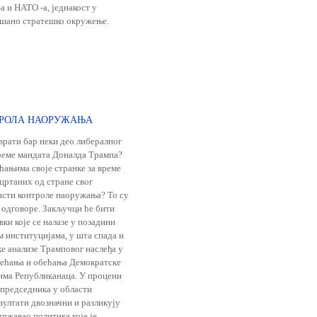
а и НАТО -а, једнакост у
љшано стратешко окружење.
ТРОЛА НАОРУЖАЊА
врати бар неки део либералног
реме мандата Доналда Трампа?
ећањима своје странке за време
цртаних од стране свог
ласти контроле наоружања? То су
а одговоре. Закључци ће бити
ки које се налазе у позадини
 институцијама, у шта спада и
е анализе Трамповог наслеђа у
обећања и обећања Демократске
вима Републиканаца. У процени
 председника у области
зултати двозначни и разликују
идржавао политика које је