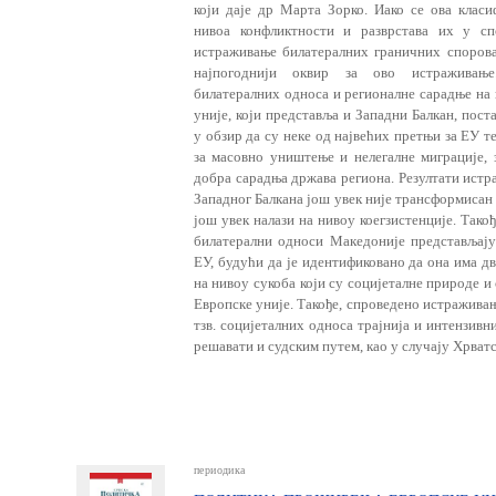
који даје др Марта Зорко. Иако се ова класи
нивоа конфликтности и разврстава их у сп
истраживање билатералних граничних спорова
најпогоднији оквир за ово истраживање
билатералних односа и регионалне сарадње на
уније, који представља и Западни Балкан, поста
у обзир да су неке од највећих претњи за ЕУ 
за масовно уништење и нелегалне миграције, 
добра сарадња држава региона. Резултати истр
Западног Балкана још увек није трансформисан
још увек налази на нивоу коегзистенције. Тако
билатерални односи Македоније представљају 
ЕУ, будући да је идентификовано да она има д
на нивоу сукоба који су социјеталне природе и 
Европске уније. Такође, спроведено истраживањ
тзв. социјеталних односа трајнија и интензивни
решавати и судским путем, као у случају Хрватс
периодика