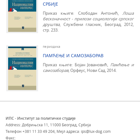
СРБИЈЕ
Приказ књиге: Слободан Антонић,
Лоша
бесконачност - прилози социологији српског
друштва
, Службени гласник, Београд, 2012,
стр. 233.
периодика
ПАМЋЕЊЕ И САМОЗАБОРАВ
Приказ књиге: Бојан Јовановић,
Памћење
и
самозаборав
, Орфеус, Нови Сад, 2014.
ИПС - Институт за политичке студије
Address: Добрињска 11, 11000 Београд, Србија
Телефон
+381 11 33 49 204
,
Мејл адреса: ips@lux-dog.com
Факс: