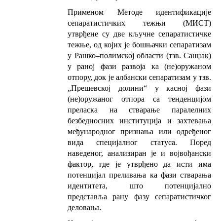
Применом Методе идентификације
сепаратистичких тежњи (МИСТ)
утврђене су две кључне сепаратистичке
тежње, од којих је бошњачки сепаратизам
у Рашко–полимској области (тзв. Санџак)
у раној фази развоја ка (не)оружаном
отпору, док је албански сепаратизам у тзв.
„Прешевској долини“ у касној фази
(не)оружаног отпора са тенденцијом
преласка на стварање паралелних
безбедносних институција и захтевања
међународног признања или одређеног
вида специјалног статуса. Поред
наведеног, анализиран је и војвођански
фактор, где је утврђено да исти има
потенцијал преливања ка фази стварања
идентитета, што потенцијално
представља рану фазу сепаратистичког
деловања.