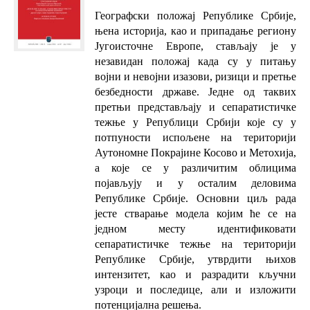
Географски положај Републике Србије,
њена историја, као и припадање региону
Југоисточне Европе, стављају је у
незавидан положај када су у питању
војни и невојни изазови, ризици и претње
безбедности државе. Једне од таквих
претњи представљају и сепаратистичке
тежње у Републици Србији које су у
потпуности испољене на територији
Аутономне Покрајине Косово и Метохија,
а које се у различитим облицима
појављују и у осталим деловима
Републике Србије. Основни циљ рада
јесте стварање модела којим ће се на
једном месту идентификовати
сепаратистичке тежње на територији
Републике Србије, утврдити њихов
интензитет, као и разрадити кључни
узроци и последице, али и изложити
потенцијална решења.