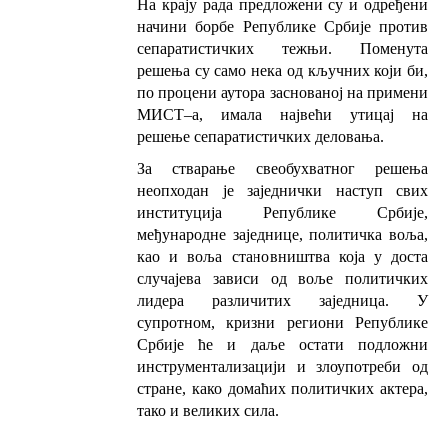
На крају рада предложени су и одређени
начини борбе Републике Србије против
сепаратистичких тежњи. Поменута
решења су само нека од кључних који би,
по процени аутора заснованој на примени
МИСТ–а, имала највећи утицај на
решење сепаратистичких деловања.
За стварање свеобухватног решења
неопходан је заједнички наступ свих
институција Републике Србије,
међународне заједнице, политичка воља,
као и воља становништва која у доста
случајева зависи од воље политичких
лидера различитих заједница. У
супротном, кризни региони Републике
Србије ће и даље остати подложни
инструментализацији и злоупотреби од
стране, како домаћих политичких актера,
тако и великих сила.