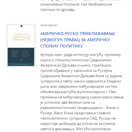
означавање потоњег као безбедносне
претње по државу.
периодика
АМЕРИЧКО-РУСКО ПРИБЛИЖАВАЊЕ:
(НЕ)МОГУЋ ПРАВАЦ ЗА АМЕРИЧКУ
СПОЉНУ ПОЛИТИКУ
Аутори овог рада испитују могућу промену
курса у спољној политици Сједињених
Америчких Држава и њено стратешко
прилагођавање у односима са Русијом.
Сједињене Америчке Државе биле су једина
суперсила у свету након завршетка Хладног
рата, али савремени међународни систем
обележава растућа мултиполарност. Ова
промена на међународној сцени узрокована
је успоном две велике силе са
ревизионистичким тенденцијама – Кине и
Русије. Иако Кина представља главног
геополитичког супарника САД, Русији не
недостаје амбиција да утиче на актуелна
светска дешавања. Могући релативни