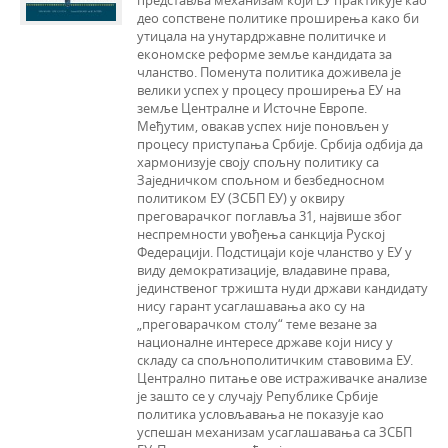
представља механизам који ЕУ практикује као
део сопствене политике проширења како би
утицала на унутардржавне политичке и
економске реформе земље кандидата за
чланство. Поменута политика доживела је
велики успех у процесу проширења ЕУ на
земље Централне и Источне Европе.
Међутим, овакав успех није поновљен у
процесу приступања Србије. Србија одбија да
хармонизује своју спољну политику са
Заједничком спољном и безбедносном
политиком ЕУ (ЗСБП ЕУ) у оквиру
преговарачког поглавља 31, највише због
неспремности увођења санкција Руској
Федерацији. Подстицаји које чланство у ЕУ у
виду демократизације, владавине права,
јединственог тржишта нуди држави кандидату
нису гарант усаглашавања ако су на
„преговарачком столу“ теме везане за
националне интересе државе који нису у
складу са спољнополитичким ставовима ЕУ.
Централно питање ове истраживачке анализе
је зашто се у случају Републике Србије
политика условљавања не показује као
успешан механизам усаглашавања са ЗСБП