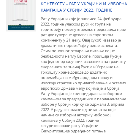
КОНТЕКСТУ – РАТ У УКРАЈИНИ И ИЗБОРНА
КАМПАЊА У СРБИЈИ 2022. ГОДИНЕ
Рат у Украјини који је започео 24. фебруара
2022. године уласком руских трупа на
територију поменуте земље представља први
рат две суверене државе на европском
континенту у 21. веку. Овај сукоб изазвао је
драматичне поремећаје у више аспеката.
Осим поновног отварања питања војне
безбедности на тлу Европе, позиција Русије
као једног од кључних извозника на тржишту
енергената, те значај Русије и Украјине на
тржишту хране доводе до додатних
поремећаја на међународном нивоу и
изискују стратешко прилагођавање и осталих
европских држава међу којима је и Србија.
Рат у Украјини је коинцидирао са изборном
кампањом за председничке и парламентарне
изборе у Србији који су се одржали 3. априла
2022. У раду се полази од питања на које
начине су изборни актери у изборној
кампањи у Србији 2022. године
секуритизовали рат у Украјини.
Секуритизација одређеног питања