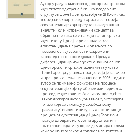
Аутор у раду анализира однос према српском
идентитету од стране бивших владајућих
структура Црне Горе предвођене ДПС-ом. Као
теоријски оквир у раду користи се теорија
секуритизације која представља адекватан
аналитички и истраживачки концепт за
објашњење како се и на који начин српски
идентитет у Црној Гори означава као
егзистенцијална претња и опасност по
независност, сувереност и савремени
карактер црногорске државе. Премда
диференцијација између етнонационалног
црногорског и српског идентитета унутар
Црне Горе представља процес који је започео
и пре проглашења независности 2006. године
аутор се примарно фокусира на процесе
секуритизације који су обележили период од
претходне две године. Анализом постојећег
јавног дискурса аутор уочава секуритизујуће
потезе које се уклапају у „безбедносну
граматику“ и идентификује главне чиниоце
процеса секуритизације у Црној Гори који
настоје да одрже истоветни друштвени и
политички наратив у којем доминира подела
између црногорског и српског идентитета и