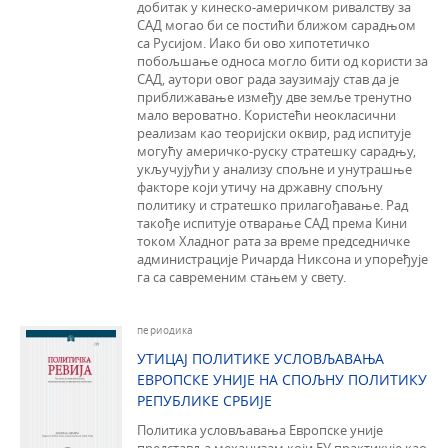
добитак у кинеско-америчком ривалству за
САД могао би се постићи ближом сарадњом
са Русијом. Иако би ово хипотетичко
побољшање односа могло бити од користи за
САД, аутори овог рада заузимају став да је
приближавање између две земље тренутно
мало вероватно. Користећи неокласични
реализам као теоријски оквир, рад испитује
могућу америчко-руску стратешку сарадњу,
укључујући у анализу спољне и унутрашње
факторе који утичу на државну спољну
политику и стратешко прилагођавање. Рад
такође испитује отварање САД према Кини
током Хладног рата за време председничке
администрације Ричарда Никсона и упоређује
га са савременим стањем у свету.
периодика
УТИЦАЈ ПОЛИТИКЕ УСЛОВЉАВАЊА
ЕВРОПСКЕ УНИЈЕ НА СПОЉНУ ПОЛИТИКУ
РЕПУБЛИКЕ СРБИЈЕ
Политика условљавања Европске уније