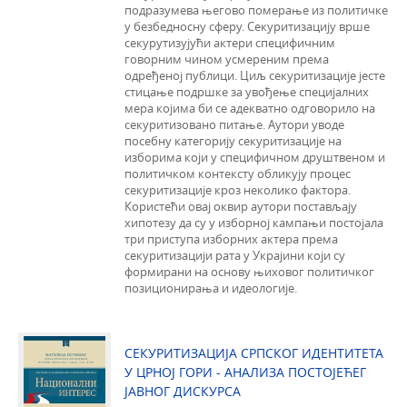
подразумева његово померање из политичке
у безбедносну сферу. Секуритизацију врше
секурутизујући актери специфичним
говорним чином усмереним према
одређеној публици. Циљ секуритизације јесте
стицање подршке за увођење специјалних
мера којима би се адекватно одговорило на
секуритизовано питање. Аутори уводе
посебну категорију секуритизације на
изборима који у специфичном друштвеном и
политичком контексту обликују процес
секуритизације кроз неколико фактора.
Користећи овај оквир аутори постављају
хипотезу да су у изборној кампањи постојала
три приступа изборних актера према
секуритизацији рата у Украјини који су
формирани на основу њиховог политичког
позиционирања и идеологије.
СЕКУРИТИЗАЦИЈА СРПСКОГ ИДЕНТИТЕТА
У ЦРНОЈ ГОРИ - AНАЛИЗА ПОСТОЈЕЋЕГ
ЈАВНОГ ДИСКУРСА