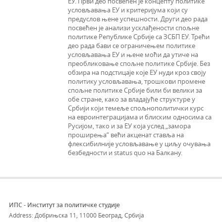
ЕУ. Први део посвећен је концепту политике
условљавања ЕУ и критеријума који су
предуслов њене успешности. Други део рада
посвећен је анализи усклађености спољне
политике Републике Србије са ЗСБП ЕУ. Трећи
део рада бави се ограничењем политике
условљавања ЕУ и њене моћи да утиче на
преобликовање спољне политике Србије. Без
обзира на подстицаје које ЕУ нуди кроз своју
политику условљавања, трошкови промене
спољне политике Србије били би велики за
обе стране, како за владајуће структуре у
Србији који темеље спољнополитички курс
на евроинтеграцијама и блиским односима са
Русијом, тако и за ЕУ која услед „замора
проширења“ већи акценат ставља на
флексибилније условљавање у циљу очувања
безбедности и status quo на Балкану.
ИПС - Институт за политичке студије
Address: Добрињска 11, 11000 Београд, Србија