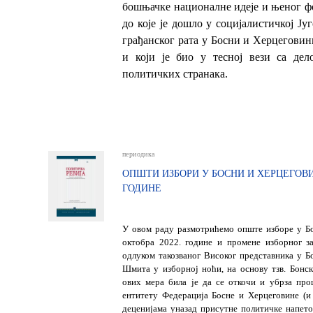
бошњачке националне идеје и њеног 
до које је дошло у социјалистичкој Ју
грађанског рата у Босни и Херцеговини
и који је био у тесној вези са де
политичких странака.
периодика
ОПШТИ ИЗБОРИ У БОСНИ И ХЕРЦЕГОВИ
ГОДИНЕ
У овом раду размотрићемо опште изборе у Б
октобра 2022. године и промене изборног за
одлуком такозваног Високог представника у Б
Шмита у изборној ноћи, на основу тзв. Бонс
ових мера била је да се откочи и убрза пр
ентитету Федерација Босне и Херцеговине (и
деценијама уназад присутне политичке напето