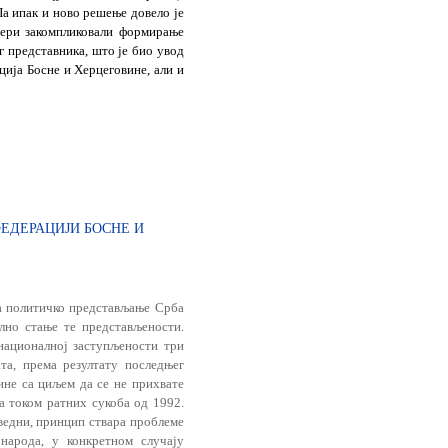
Па ипак и ново решење довело је
 мери закомпликовали формирање
г представника, што је био увод
ција Босне и Херцеговине, али и
ЕДЕРАЦИЈИ БОСНЕ И
за политичко представљање Срба
лно стање те представљености.
националној заступљености три
та, према резултату последњег
ине са циљем да се не прихвате
 током ратних сукоба од 1992.
аведни, принцип ствара проблеме
народа, у конкретном случају