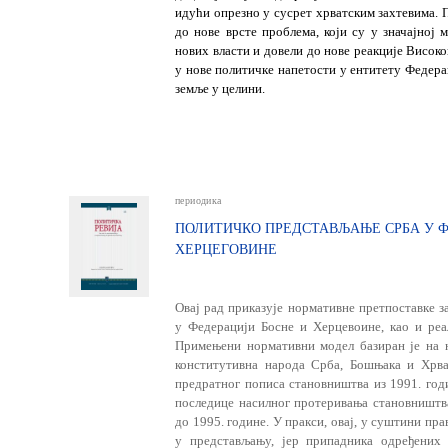
идући опрезно у сусрет хрватским захтевима. 
до нове врсте проблема, који су у значајној
нових власти и довели до нове реакције Високо
у нове политичке напетости у ентитету Федера
земље у целини.
периодика
ПОЛИТИЧКО ПРЕДСТАВЉАЊЕ СРБА У Ф
ХЕРЦЕГОВИНЕ
Овај рад приказује нормативне претпоставке 
у Федерацији Босне и Херцевоине, као и реа
Примењени нормативни модел базиран је на 
конститутивна народа Срба, Бошњака и Хрва
предратног пописа становништва из 1991. год
последице насилног протеривања становништва
до 1995. године. У пракси, овај, у суштини пр
у представљању, јер припадника одређених 