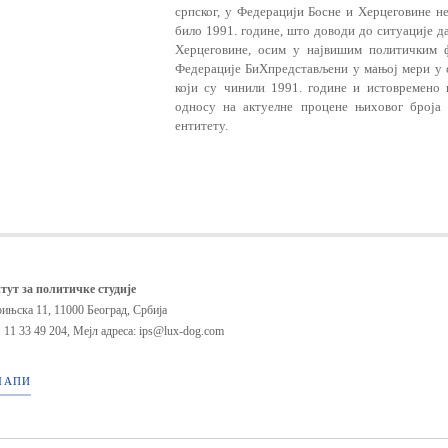
српског, у Федерацији Босне и Херцеговине не
било 1991. године, што доводи до ситуације д
Херцеговине, осим у највишим политичким
Федерације БиХпредстављени у мањој мери у 
који су чинили 1991. године и истовремено 
односу на актуелне процене њиховог броја 
ентитету.
тут за политичке студије
ињска 11, 11000 Београд, Србија
 11 33 49 204
,
Мејл адреса: ips@lux-dog.com
МАПИ