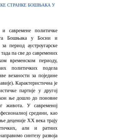
КЕ СТРАНКЕ БОШЊАКА У
 и савремене политичке
ета Бошњака у Босни и
 за период аустроугарске
 тада па све до савремених
ком временском периоду,
их политичких подела
иве везаности за поједине
авије). Карактеристична је
стичке партије у другој
након ње дошло до поновне
ог живота. У савременој
фесионалној средини, као
ње деценије ХХ века трају
итичких, али и ратних
направимо синтезу развоја