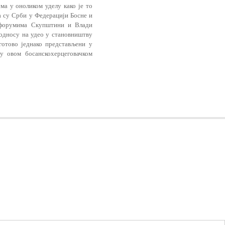
ма у оноликом уделу како је то
а су Срби у Федерацији Босне и
 форумима Скупштини и Влади
односу на удео у становништву
готово једнако представљени у
у овом босанскохерцеговачком