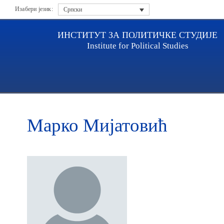
Изабери језик:
Српски
ИНСТИТУТ ЗА ПОЛИТИЧКЕ СТУДИЈЕ
Institute for Political Studies
Насловна
Истраживачи
Марко Мијатовић
Марко Мијатовић