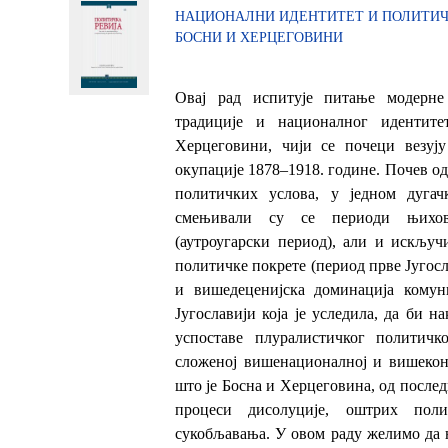
НАЦИОНАЛНИ ИДЕНТИТЕТ И ПОЛИТИЧ
БОСНИ И ХЕРЦЕГОВИНИ
Овај рад испитује питање модерне
традиције и националног идентит
Херцеговини, чији се почеци везују
окупације 1878–1918. године. Почев од
политичких услова, у једном дугач
смењивали су се периоди њихов
(аутроугарски период), али и искључ
политичке покрете (период прве Југосл
и вишедеценијска доминација комуни
Југославији која је уследила, да би 
успоставе плуралистичког политичк
сложеној вишенационалној и вишекон
што је Босна и Херцеговина, од послед
процеси дисолуције, оштрих пол
сукобљавања. У овом раду желимо да 