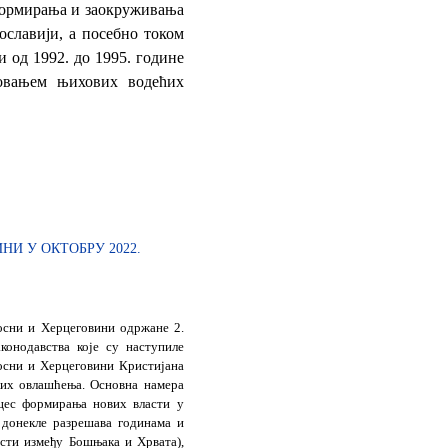
формирања и заокруживања
гославији, а посебно током
 од 1992. до 1995. године
ловањем њихових водећих
НИ У ОКТОБРУ 2022.
осни и Херцеговини одржане 2.
конодавства које су наступиле
осни и Херцеговини Кристијана
ких овлашћења. Основна намера
оцес формирања нових власти у
 донекле разрешава годинама и
сти између Бошњака и Хрвата),