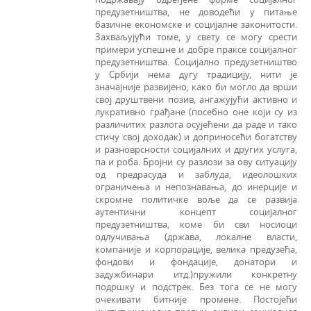
предузетништва, не доводећи у питање
базичне економске и социјалне законитости.
Захваљујући томе, у свету се могу срести
примери успешне и добре праксе социјалног
предузетништва. Социјално предузетништво
у Србији нема дугу традицију, нити је
значајније развијено, како би могло да врши
свој друштвени позив, ангажујући активно и
лукративно грађане (посебно оне који су из
различитих разлога осујећени да раде и тако
стичу свој доходак) и доприносећи богатству
и разноврсности социјалних и других услуга,
па и роба. Бројни су разлози за ову ситуацију
од предрасуда и заблуда, идеолошких
ограничења и непознавања, до инерције и
скромне политичке воље да се развија
аутентични концепт социјалног
предузетништва, коме би сви носиоци
одлучивања (држава, локалне власти,
компаније и корпорације, велика предузећа,
фондови и фондације, донатори и
задужбинари итд.)пружили конкретну
подршку и подстрек. Без тога се не могу
очекивати битније промене. Постојећи