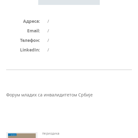
Адреса:
/
Email:
/
Телефон:
/
LinkedIn:
/
Фо­рум мла­дих са ин­ва­ли­ди­те­том Ср­би­је
периодика