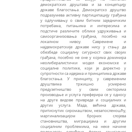
демократских друштава и за концепцију
државе благостања. Демократско друштво
подразумева активну партиципацију грађана
у одлучивању о свим битним заједничким
потребама, питањима и интересима и
подстиче различите облике удруживања и
самоорганизовања грађана, посебно на
локалном нивоу. Савремене и
најдемократскије државе нису у стању да
обезбеде социјалну сигурност свих својих
грађана, посебно не оне у којима доминира
неолибералистички модел економске и
социјалне политике, који је директно у
супротности са идејама и принципима државе
благостања. У принципу, у савременим
друштвима тржишно усмерено
предузетништво у свим секторима
производње и услуга преферира се у односу
на друге видове привреде и социјалних и
других услуга. Мада, већина држава,
притиснутих сиромаштвом, незапосленошћу,
маргинализацијом бројних слојева
становништва, миграцијама и другим
социјалним проблемима, на неке начине
подржавају одређене форме социјалног