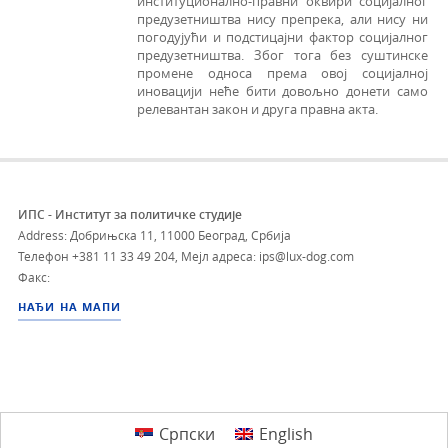
институционално-правни оквири социјалног
предузетништва нису препрека, али нису ни
погодујући и подстицајни фактор социјалног
предузетништва. Због тога без суштинске
промене односа према овој социјалној
иновацији неће бити довољно донети само
релевантан закон и друга правна акта.
ИПС - Институт за политичке студије
Address: Добрињска 11, 11000 Београд, Србија
Телефон
+381 11 33 49 204
,
Мејл адреса: ips@lux-dog.com
Факс:
НАЂИ НА МАПИ
Српски
English