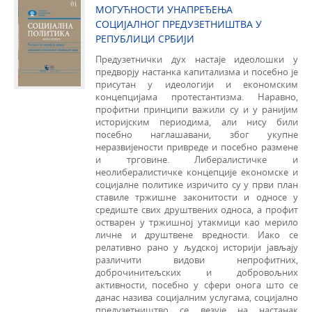
МОГУЋНОСТИ УНАПРЕЂЕЊА
СОЦИЈАЛНОГ ПРЕДУЗЕТНИШТВА У
РЕПУБЛИЦИ СРБИЈИ
Предузетнички дух настаје идеолошки у
предворју настанка капитализма и посебно је
присутан у идеологији и економским
концепцијама протестантизма. Наравно,
профитни принципи важили су и у ранијим
историјским периодима, али нису били
посебно наглашавани, због укупне
неразвијености привреде и посебно размене
и трговине. Либералистичке и
неолибералистичке концепције економске и
социјалне политике изричито су у први план
ставиле тржишне законитости и односе у
средиште свих друштвених односа, а профит
остварен у тржишној утакмици као мерило
личне и друштвене вредности. Иако се
релативно рано у људској историји јављају
различити видови непрофитних,
доброчинитељских и добровољних
активности, посебно у сфери онога што се
данас назива социјалним услугама, социјално
предузетништво се везује на настанак